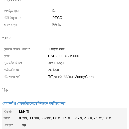
উৎপত্তি স্থল:
চীন
পরিচিতিমুলক নাম:
PEGO
মডেল নম্বার:
পিজি-is
প্রদান
ন্যূনতম চাহিদার পরিমাণ:
1 বিন্যাস করুন
মূল্য:
USD200~USD5000
প্যাকেজিং বিবরণ:
কাঠের ক্ষেত্রে
ডেলিভারি সময়:
30 দিনের
পরিশোধের শর্ত:
T/T, ওয়েস্টার্ন ইউনিয়ন, MoneyGram
বিবরণ
গোলকধাঁধা স্পেকট্রোফোমোমিটারকে সমন্বিত করা
স্ট্যান্ডার্ড:
LM-79
ব্যাস:
0 সেমি, 30 সেমি, 50 সেমি, 1.0 মি, 1.5 মি, 1.75 মি, 2.0 মি, 2.5 মি, 3.0 মি
ওয়ারেন্টি:
1 বছর