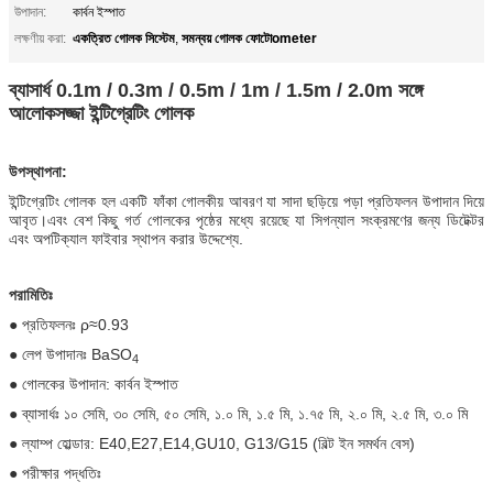
উপাদান:
কার্বন ইস্পাত
একত্রিত গোলক সিস্টেম
সমন্বয় গোলক ফোটোometer
লক্ষণীয় করা:
,
ব্যাসার্ধ 0.1m / 0.3m / 0.5m / 1m / 1.5m / 2.0m সঙ্গে
আলোকসজ্জা ইন্টিগ্রেটিং গোলক
উপস্থাপনা:
ইন্টিগ্রেটিং গোলক হল একটি ফাঁকা গোলকীয় আবরণ যা সাদা ছড়িয়ে পড়া প্রতিফলন উপাদান দিয়ে
আবৃত।এবং বেশ কিছু গর্ত গোলকের পৃষ্ঠের মধ্যে রয়েছে যা সিগন্যাল সংক্রমণের জন্য ডিটেক্টর
এবং অপটিক্যাল ফাইবার স্থাপন করার উদ্দেশ্যে.
পরামিতিঃ
● প্রতিফলনঃ ρ≈0.93
● লেপ উপাদানঃ BaSO
4
● গোলকের উপাদান: কার্বন ইস্পাত
● ব্যাসার্ধঃ ১০ সেমি, ৩০ সেমি, ৫০ সেমি, ১.০ মি, ১.৫ মি, ১.৭৫ মি, ২.০ মি, ২.৫ মি, ৩.০ মি
● ল্যাম্প হোল্ডার: E40,E27,E14,GU10, G13/G15 (বিল্ট ইন সমর্থন বেস)
● পরীক্ষার পদ্ধতিঃ