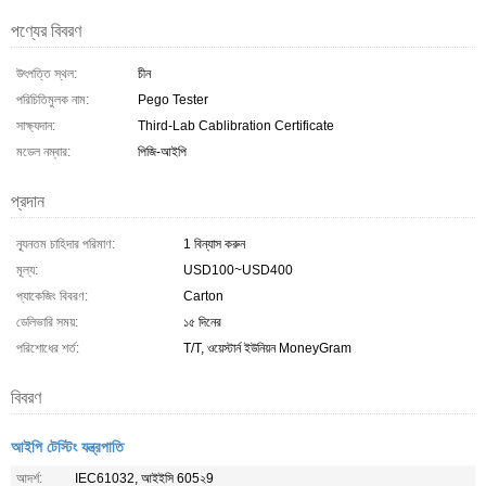
পণ্যের বিবরণ
উৎপত্তি স্থল:
চীন
পরিচিতিমুলক নাম:
Pego Tester
সাক্ষ্যদান:
Third-Lab Cablibration Certificate
মডেল নম্বার:
পিজি-আইপি
প্রদান
ন্যূনতম চাহিদার পরিমাণ:
1 বিন্যাস করুন
মূল্য:
USD100~USD400
প্যাকেজিং বিবরণ:
Carton
ডেলিভারি সময়:
১৫ দিনের
পরিশোধের শর্ত:
T/T, ওয়েস্টার্ন ইউনিয়ন MoneyGram
বিবরণ
আইপি টেস্টিং যন্ত্রপাতি
আদর্শ:
IEC61032, আইইসি 605২9