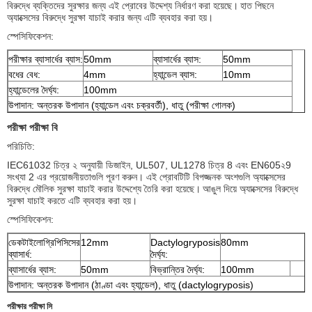
বিরুদ্ধে ব্যক্তিদের সুরক্ষার জন্য এই প্রোবের উদ্দেশ্য নির্ধারণ করা হয়েছে।
হাত পিছনে
অ্যাক্সেসের বিরুদ্ধে সুরক্ষা যাচাই করার জন্য এটি ব্যবহার করা হয়।
স্পেসিফিকেশন:
পরীক্ষার ব্যাসার্ধের ব্যাস:
50mm
ব্যাসার্ধের ব্যাস:
50mm
বধের বেধ:
4mm
হ্যান্ডেল ব্যাস:
10mm
হ্যান্ডেলের দৈর্ঘ্য:
100mm
উপাদান: অন্তরক উপাদান (হ্যান্ডেল এবং চক্রবর্তী), ধাতু (পরীক্ষা গোলক)
পরীক্ষা পরীক্ষা বি
পরিচিতি:
IEC61032 চিত্র ২ অনুযায়ী ডিজাইন, UL507, UL1278 চিত্র 8 এবং EN605২9
সংখ্যা 2 এর প্রয়োজনীয়তাগুলি পূরণ করুন। এই প্রোবটিটি বিপজ্জনক অংশগুলি অ্যাক্সেসের
বিরুদ্ধে মৌলিক সুরক্ষা যাচাই করার উদ্দেশ্যে তৈরি করা হয়েছে।
আঙুল দিয়ে অ্যাক্সেসের বিরুদ্ধে
সুরক্ষা যাচাই করতে এটি ব্যবহার করা হয়।
স্পেসিফিকেশন:
ডেকটাইলোগ্রিপিসিসের
12mm
Dactylogryposis
80mm
ব্যাসার্ধ:
দৈর্ঘ্য:
ব্যাসার্ধের ব্যাস:
50mm
বিভ্রান্তির দৈর্ঘ্য:
100mm
উপাদান: অন্তরক উপাদান (ঠাণ্ডা এবং হ্যান্ডেল), ধাতু (dactylogryposis)
পরীক্ষার পরীক্ষা সি