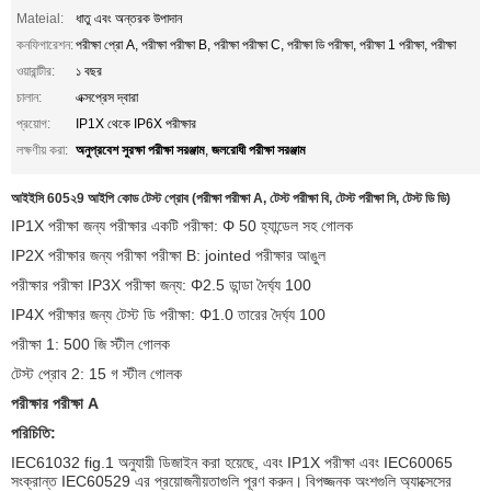
Mateial:
ধাতু এবং অন্তরক উপাদান
কনফিগারেশন:
পরীক্ষা প্রো A, পরীক্ষা পরীক্ষা B, পরীক্ষা পরীক্ষা C, পরীক্ষা ডি পরীক্ষা, পরীক্ষা 1 পরীক্ষা, পরীক্ষা
ওয়ারান্টীর:
১ বছর
চালান:
এক্সপ্রেস দ্বারা
প্রয়োগ:
IP1X থেকে IP6X পরীক্ষার
অনুপ্রবেশ সুরক্ষা পরীক্ষা সরঞ্জাম
জলরোধী পরীক্ষা সরঞ্জাম
লক্ষণীয় করা:
,
আইইসি 605২9 আইপি কোড টেস্ট প্রোব (পরীক্ষা পরীক্ষা A, টেস্ট পরীক্ষা বি, টেস্ট পরীক্ষা সি, টেস্ট ডি ডি)
IP1X পরীক্ষা জন্য পরীক্ষার একটি পরীক্ষা: Φ 50 হ্যান্ডেল সহ গোলক
IP2X পরীক্ষার জন্য পরীক্ষা পরীক্ষা B: jointed পরীক্ষার আঙুল
পরীক্ষার পরীক্ষা IP3X পরীক্ষা জন্য: Φ2.5 ডান্ডা দৈর্ঘ্য 100
IP4X পরীক্ষার জন্য টেস্ট ডি পরীক্ষা: Φ1.0 তারের দৈর্ঘ্য 100
পরীক্ষা 1: 500 জি স্টীল গোলক
টেস্ট প্রোব 2: 15 গ স্টীল গোলক
পরীক্ষার পরীক্ষা A
পরিচিতি:
IEC61032 fig.1 অনুযায়ী ডিজাইন করা হয়েছে, এবং IP1X পরীক্ষা এবং IEC60065
সংক্রান্ত IEC60529 এর প্রয়োজনীয়তাগুলি পূরণ করুন।
বিপজ্জনক অংশগুলি অ্যাক্সেসের