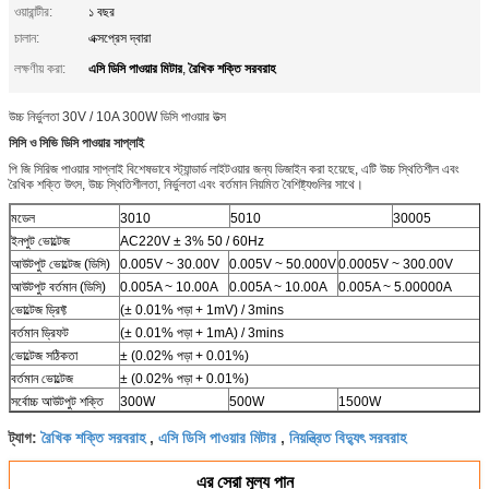
ওয়ারান্টীর:
১ বছর
চালান:
এক্সপ্রেস দ্বারা
এসি ডিসি পাওয়ার মিটার
রৈখিক শক্তি সরবরাহ
লক্ষণীয় করা:
,
উচ্চ নির্ভুলতা 30V / 10A 300W ডিসি পাওয়ার উত্স
সিসি ও সিভি ডিসি পাওয়ার সাপ্লাই
পি জি সিরিজ পাওয়ার সাপ্লাই বিশেষভাবে স্ট্যান্ডার্ড লাইটওয়ার জন্য ডিজাইন করা হয়েছে, এটি উচ্চ স্থিতিশীল এবং
রৈখিক শক্তি উৎস, উচ্চ স্থিতিশীলতা, নির্ভুলতা এবং বর্তমান নিয়মিত বৈশিষ্ট্যগুলির সাথে।
মডেল
3010
5010
30005
ইনপুট ভোল্টেজ
AC220V ± 3% 50 / 60Hz
আউটপুট ভোল্টেজ (ডিসি)
0.005V ~ 30.00V
0.005V ~ 50.000V
0.0005V ~ 300.00V
আউটপুট বর্তমান (ডিসি)
0.005A ~ 10.00A
0.005A ~ 10.00A
0.005A ~ 5.00000A
ভোল্টেজ ড্রিফ্ট
(± 0.01% পড়া + 1mV) / 3mins
বর্তমান ড্রিফট
(± 0.01% পড়া + 1mA) / 3mins
ভোল্টেজ সঠিকতা
± (0.02% পড়া + 0.01%)
বর্তমান ভোল্টেজ
± (0.02% পড়া + 0.01%)
সর্বোচ্চ আউটপুট শক্তি
300W
500W
1500W
রৈখিক শক্তি সরবরাহ
এসি ডিসি পাওয়ার মিটার
নিয়ন্ত্রিত বিদ্যুৎ সরবরাহ
ট্যাগ:
,
,
এর সেরা মূল্য পান