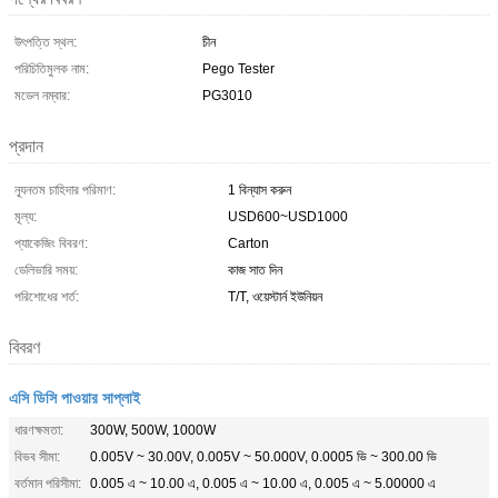
উৎপত্তি স্থল:
চীন
পরিচিতিমুলক নাম:
Pego Tester
মডেল নম্বার:
PG3010
প্রদান
ন্যূনতম চাহিদার পরিমাণ:
1 বিন্যাস করুন
মূল্য:
USD600~USD1000
প্যাকেজিং বিবরণ:
Carton
ডেলিভারি সময়:
কাজ সাত দিন
পরিশোধের শর্ত:
T/T, ওয়েস্টার্ন ইউনিয়ন
বিবরণ
এসি ডিসি পাওয়ার সাপ্লাই
ধারণক্ষমতা:
300W, 500W, 1000W
বিভব সীমা:
0.005V ~ 30.00V, 0.005V ~ 50.000V, 0.0005 ভি ~ 300.00 ভি
বর্তমান পরিসীমা:
0.005 এ ~ 10.00 এ, 0.005 এ ~ 10.00 এ, 0.005 এ ~ 5.00000 এ