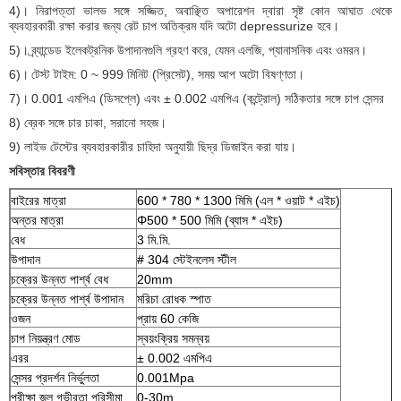
4)।
নিরাপত্তা ভালভ সঙ্গে সজ্জিত, অবাঞ্ছিত অপারেশন দ্বারা সৃষ্ট কোন আঘাত থেকে
ব্যবহারকারী রক্ষা করার জন্য রেট চাপ অতিক্রম যদি অটো depressurize হবে।
5)।
ব্র্যান্ডেড ইলেকট্রনিক উপাদানগুলি গ্রহণ করে, যেমন এলজি, প্যানাসনিক এবং ওমরন।
6)।
টেস্ট টাইম: 0 ~ 999 মিনিট (প্রিসেট), সময় আপ অটো বিষণ্ণতা।
7)।
0.001 এমপিএ (ডিসপ্লে) এবং ± 0.002 এমপিএ (কন্ট্রোল) সঠিকতার সঙ্গে চাপ সেন্সর
8) ব্রেক সঙ্গে চার চাকা, সরানো সহজ।
9) লাইভ টেস্টের ব্যবহারকারীর চাহিদা অনুযায়ী ছিদ্র ডিজাইন করা যায়।
সবিস্তার বিবরণী
বাইরের মাত্রা
600 * 780 * 1300 মিমি (এল * ওয়াট * এইচ)
অন্তর মাত্রা
Φ500 * 500 মিমি (ব্যাস * এইচ)
বেধ
3 মি.মি.
উপাদান
# 304 স্টেইনলেস স্টীল
চক্রের উন্নত পার্শ্ব বেধ
20mm
চক্রের উন্নত পার্শ্ব উপাদান
মরিচা রোধক স্পাত
ওজন
প্রায় 60 কেজি
চাপ নিয়ন্ত্রণ মোড
স্বয়ংক্রিয় সমন্বয়
এরর
± 0.002 এমপিএ
সেন্সর প্রদর্শন নির্ভুলতা
0.001Mpa
পরীক্ষা জল গভীরতা পরিসীমা
0-30m