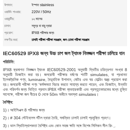
উপাদান:
ইস্পাত stainless
ওয়ার্কিং পাওয়ার:
220V / 50Hz
ওয়ারান্টীর:
১২ মাসের
চালান:
সমুদ্র বা বায়ু দ্বারা
প্রয়োগ:
IPX8 পরীক্ষার জন্য
ঢালাই পরীক্ষা পরীক্ষা সরঞ্জাম
জল ঢোকা পরীক্ষা সরঞ্জাম
লক্ষণীয় করা:
,
IEC60529 IPX8 জন্য উচ্চ চাপ জল ট্যাংক নিমজ্জন পরীক্ষা চালিয়ে যান
পরিচিতি:
IPX8 ক্রমাগত নিমজ্জন ট্যাংক IEC60529-2001 অনুযায়ী দ্বিতীয় চরিত্রগত সংখ্যা 8
অনুযায়ী ডিজাইন করা হয়। জলরোধী পরীক্ষার বর্ষণের শর্তটি simulates, যা প্রধানত
ইলেকট্রনিক পণ্য, luminaire, বৈদ্যুতিক উপাদান, মোটর এবং ঘর হোল্ডিং যন্ত্র প্রয়োগ করা
হয়।
জলরোধী পরীক্ষা পণ্য 'কর্মক্ষমতা বিচার করতে সাহায্য করতে পারেন, এবং ডিজাইন, উন্নতি
এবং পরিদর্শন জন্য ভিত্তি প্রদান
IP8X পরীক্ষা ব্যবহারকারী এবং প্রস্তুতকারকের মধ্যে চুক্তি
সাপেক্ষে, পরীক্ষা জল নীচের 0 থেকে 50m অধীনে অবস্থা simulates।
বৈশিষ্ট্য:
1)।
আইপিএক্স 8 পরীক্ষার জন্য
2)।
# 304 স্টেইনলেস স্টীল দ্বারা তৈরি, সমন্বিত ঢালাই ঢালাই প্রযুক্তি গ্রহণ।
3)।
ভাল স্থিতিস্থাপকতা বৈশিষ্ট্য এবং কোন সহজ ক্ষতি সঙ্গে বিশেষ সিলিকন সীল রিং ,.