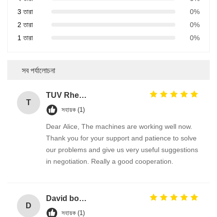
3 তারা
0%
2 তারা
0%
1 তারা
0%
সব পর্যালোচনা
TUV Rheinland
T
সহায়ক (1)
Dear Alice, The machines are working well now.
Thank you for your support and patience to solve
our problems and give us very useful suggestions
in negotiation. Really a good cooperation.
David borland
D
সহায়ক (1)