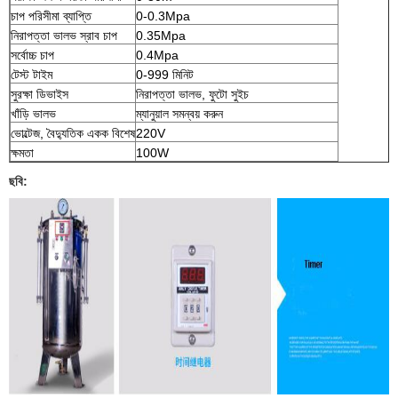
চাপ পরিসীমা ব্যাপ্তি
0-0.3Mpa
নিরাপত্তা ভালভ স্রাব চাপ
0.35Mpa
সর্বোচ্চ চাপ
0.4Mpa
টেস্ট টাইম
0-999 মিনিট
সুরক্ষা ডিভাইস
নিরাপত্তা ভালভ, ফুটো সুইচ
খাঁড়ি ভালভ
ম্যানুয়াল সমন্বয় করুন
ভোল্টেজ, বৈদ্যুতিক একক বিশেষ
220V
ক্ষমতা
100W
ছবি: