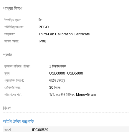
পণ্যের বিবরণ
উৎপত্তি স্থল:
চীন
পরিচিতিমুলক নাম:
PEGO
সাক্ষ্যদান:
Third-Lab Calibration Certificate
মডেল নম্বার:
IPX8
প্রদান
ন্যূনতম চাহিদার পরিমাণ:
1 বিন্যাস করুন
মূল্য:
USD3000~USD5000
প্যাকেজিং বিবরণ:
কাঠের ক্ষেত্রে
ডেলিভারি সময়:
30 দিনের
পরিশোধের শর্ত:
T/T, ওয়েস্টার্ন ইউনিয়ন, MoneyGram
বিবরণ
আইপি টেস্টিং যন্ত্রপাতি
আদর্শ:
IEC60529