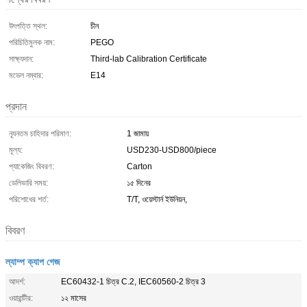
উৎপত্তি স্থল:
চীন
পরিচিতিমুলক নাম:
PEGO
সাক্ষ্যদান:
Third-lab Calibration Certificate
মডেল নম্বার:
E14
প্রদান
ন্যূনতম চাহিদার পরিমাণ:
1 জামায়
মূল্য:
USD230-USD800/piece
প্যাকেজিং বিবরণ:
Carton
ডেলিভারি সময়:
১৫ দিনের
পরিশোধের শর্ত:
T/T, ওয়েস্টার্ন ইউনিয়ন,
বিবরণ
ল্যাম্প ক্যাপ গেজ
আদর্শ:
EC60432-1 চিত্র C.2, IEC60560-2 চিত্র 3
ওয়ারান্টীর:
১২ মাসের