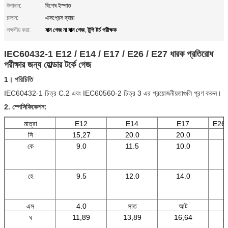
উপাদান:
বিশেষ ইস্পাত
চালান:
এক্সপ্রেস দ্বারা
যান গেজ না যান গেজ
টুপি টর্চ পরীক্ষক
লক্ষণীয় করা:
,
IEC60432-1 E12 / E14 / E17 / E26 / E27 ধারক প্রতিরোধ
পরীক্ষার জন্য হোল্ডার টর্কে গেজ
1। পরিচিতি
IEC60432-1 চিত্র C.2 এবং IEC60560-2 চিত্র 3 এর প্রয়োজনীয়তাগুলি পূরণ করুন।
2. স্পেসিফিকেশন:
মাত্রা
E12
E14
E17
E26 
সি
15,27
20.0
20.0
কে
9.0
11.5
10.0
হে
9.5
12.0
14.0
এস
4.0
সাত
আট
ঘ
11,89
13,89
16,64
2