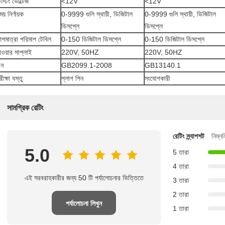
েস্টিং ভোল্টেজ
<12V
<12V
য় নির্ণায়ক
0-9999 গুলি স্থায়ী, ডিজিটাল
0-9999 গুলি স্থায়ী, ডিজিটাল
ডিসপ্লে
ডিসপ্লে
াপমাত্রা পরিমাপ টেবিল
0-150 ডিজিটাল ডিসপ্লে
0-150 ডিজিটাল ডিসপ্লে
াওয়ার সাপ্লাই
220V, 50HZ
220V, 50HZ
ান
GB2099.1-2008
GB13140.1
রীক্ষা বস্তু
প্লাগ পিন
সংযোগকারী
সামগ্রিক রেটিং
রেটিং স্ন্যাপশট
নিম্ন
5.0
5 তারা
4 তারা
এই সরবরাহকারীর জন্য 50 টি পর্যালোচনার ভিত্তিতে
3 তারা
2 তারা
পর্যালোচনা লিখুন
1 তারা