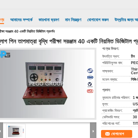
ণ্য
আমাদের সম্পর্কে
কারখানা ভ্রমণ
মান নিয়ন্ত্রণ
যোগাযোগ করুন
উদ্ধৃতির জন্য 
রীক্ষা সরঞ্জাম 40 একটি নিয়মিত ডিজিটাল প্রদর্শন
্লাগ পিন তাপমাত্রা বৃদ্ধি পরীক্ষা সরঞ্জাম 40 একটি নিয়মিত ডিজিটাল প্র
পণ্যের বিবরণ:
উৎপত্তি স্থল:
চীন
পরিচিতিমুলক নাম:
PE
Thir
সাক্ষ্যদান:
Cert
মডেল নম্বার:
পিজি
প্রদান:
ন্যূনতম চাহিদার পরিমাণ:
1 জা
মূল্য:
US
প্যাকেজিং বিবরণ:
প্রত
ডেলিভারি সময়:
30 
পরিশোধের শর্ত:
T/T
যোগাযোগ