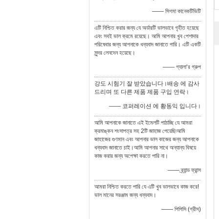
—— সিগমা কানেকটিভিটি
এটি নিশ্চিত করার জন্য যে অর্ডারটি ভালভাবে গৃহীত হয়েছে
এবং সবই ভাল ক্রমে রয়েছে। আমি আপনার খুব পেশাদার
পরিষেবার জন্য আপনাকে ধন্যবাদ জানাতে পারি। এটি একটি
সুন্দর লেনদেন হয়েছে।
—— গ্যালা’র গ্রুপ
강도 시험기 잘 받았습니다।배송 에 감사
드리며 또 다른 제품 제품 구입 연락।
—— 코퍼레이션 에 황동익 입니다।
আমি আপনাকে জানাতে এই ইমেলটি পাঠাচ্ছি যে আমরা
ক্রমাঙ্কন শংসাপত্র সহ 2টি জাহাজ পেয়েছি৷আমি
জাহাজের গুণমান এবং আপনার ভাল কাজের জন্য আপনাকে
ধন্যবাদ জানাতে চাই।আমি আপনার সাথে অন্যান্য বিষয়ে
কাজ করার জন্য অপেক্ষা করতে পারি না।
—— ব্র্যান্ড ফ্রান্স
আমরা নিশ্চিত করতে পারি যে এটি খুব ভালভাবে কাজ করে!
ভাল মানের সরঞ্জাম জন্য ধন্যবাদ।
—— পিপিসি (গ্রীস)