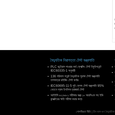
বৈদ্যুতিক নিরাপত্তা টেস্ট যন্ত্রপাতি
PLC কন্ট্রোল পাওয়ার কর্ড ফ্লেক্সিং টেস্ট ইকুইপমেন্ট
IEC60335-1 অনুযায়ী
136 পরিমাপ পয়েন্ট বৈদ্যুতিক সুরক্ষা টেস্ট যন্ত্রপাতি
তাপমাত্রা রাইজিং টেস্ট কর্নার
IEC60695-11-5 সুই ফ্লেম টেস্ট যন্ত্রপাতি 95%
বেতনে গ্যাস ইগনিশন হ্যাজার্ড টেস্ট
আইইসি ৬২১৯৬-১ পরীক্ষার যন্ত্র ১০ আরপিএম সহ ইভি
কন্ডাক্টরের ক্ষতি পরীক্ষা করার জন্য
গোপনীয়তা নীতি
| চীন ভাল গুণ বৈদ্য