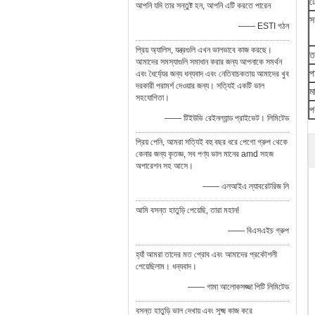
ট
আপনি যদি তার সন্তুষ্ট হন, আপনি এটি করতে পারেন
সম
—— ESTI গঠন
প্রিয় অ্যালিস, যন্ত্রগুলি এখন ভালভাবে কাজ করছে।
ত
আমাদের সমস্যাগুলি সমাধান করার জন্য আপনাকে সমর্থন
প
এবং ধৈর্য্যের জন্য ধন্যবাদ এবং নেতিবাচকতায় আমাদের খুব
দরকারী পরামর্শ দেওয়ার জন্য। সত্যিই একটি ভাল
ম
সহযোগিতা।
প
—— টিইউভি রেইনল্যান্ড প্রাইভেট। লিমিটেড
প্রিয় পেনি, আমরা সত্যিই বহু বছর ধরে পেগো গ্রুপ থেকে
কেনার জন্য কৃতজ্ঞ, সব পণ্য ভাল মানের amd সহজ
অপারেশন সহ আসে।
—— এলআইএ ল্যাবরেটরিজ লি
আমি বসন্ত হাতুড়ি পেয়েছি, তারা মহান!
—— বিএসএইচ গ্রুপ
হ্যাঁ আমরা তাদের মত প্রোব এবং আমাদের প্রকৌশলী
পেয়েছিলাম। ধন্যবাদ।
—— গামা আলোকসজ্জা পিটি লিমিটেড
বসন্ত হাতুড়ি ভাল দেখায় এবং সূক্ষ্ম কাজ করে