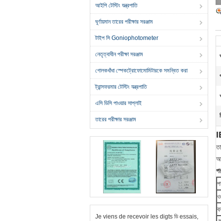
আইপি টেস্টিং যন্ত্রপাতি
ঘূর্ণায়মান তারের পরীক্ষার সরঞ্জাম
টাইপ সি Goniophotometer
নেতৃত্বাধীন পরীক্ষা সরঞ্জাম
গোলকধাঁধা স্পেকট্রোফোমোমিটারকে সমন্বিত করা
ট্রান্সফরমার টেস্টিং যন্ত্রপাতি
ও
এসি ডিসি পাওয়ার সাপ্লাই
তারের পরীক্ষার সরঞ্জাম
I
ত
আন
প
প
ওয
ব
Je viens de recevoir les digts ডি essais,