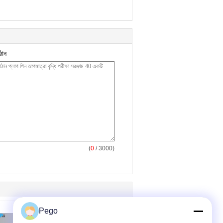
ঠান
(
0
/ 3000)
Pego