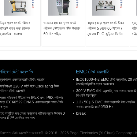
টেক্ক প্লাগ সকেট পরীক্ষক
ভারবহন ব্যারেল প্লাগ সকেট
বায়ুসংক্রান্ত প্লাগ সকেট জীবন
ম্যা
ডাইরেক্ট প্লাগ জন্য বিভিন্ন
পরীক্ষক স্টেইনলেস স্টীল উপাদান
পরীক্ষক 5 থেকে 60 টাইমস /
পরীক
অ্যাডাপ্টার - সরঞ্জাম
50 Hz শক্তি
ন্যূনতম PLC কন্ট্রোল সিস্টেম
মন্ত
পরিবেশ টেস্ট যন্ত্রপাতি
EMC টেস্ট যন্ত্রপাতি
ড্রপপ্রুফ এনভায়রনমেন্ট টেস্টিং সরঞ্জাম
IEC61000-4-2 EMC টেস্ট যন্ত্রপাতি, 20 কে
ইলেক্ট্রোস্ট্যাটিক স্রাব জেনারেটর
জল ট্যাঙ্ক 220 V ভর্তি সঙ্গে Oscillating টিউব
পরিবেশ টেস্ট যন্ত্রপাতি
300 V EMC টেস্ট যন্ত্রপাতি, বাজ সঞ্চার জেনারেট
পিএলসি টাচ স্ক্রিন
স্বচ্ছ পর্যবেক্ষণ উইন্ডো সহ IP5X এবং IP6X পরীক্ষার
জন্য IEC60529 CNAS এনভায়রনমেন্ট ডাস্ট টেস্ট
1.2 / 50 μS EMC টেস্ট যন্ত্রপাতি উচ্চ ভোল্টেজ
চেম্বার
সঞ্চার জেনারেটরের 50/60 Hz
হাত অনুষ্ঠিত জল স্প্রে অগ্রভাগ পরীক্ষক ব্রাস উপাদান 0
break
থেকে 0.25 এমপিএ চাপ গেজ
ুতিক নিরাপত্তা টেস্ট যন্ত্রপাতি সরবরাহকারী. © 2018 - 2026 Pego Electronics (Yi Chun) Company