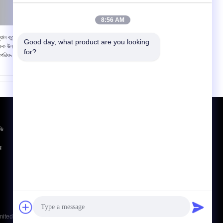
8:56 AM
নুয়াল কন্ট্রোল প্লাগ সকেট
220 তারের কর্ড অ্যাঙ্করিং চেক
Good day, what product are you looking 
্ষক উল্লম্ব শক্তি লোড
করার জন্য ভোল্টেজ কর্ড
for?
্রিপরিষদ UL1054 স্ট্যান্ডার্ড
রেসিটেকাল রিটার্ন টেস্টার
উদ্ধৃতির জন্য আবেদন
ভি
পাঠান
র
E-Mail
সাইটম্যাপ
|
মোবাইল সাইট
 Limited. All Rights Reserved.