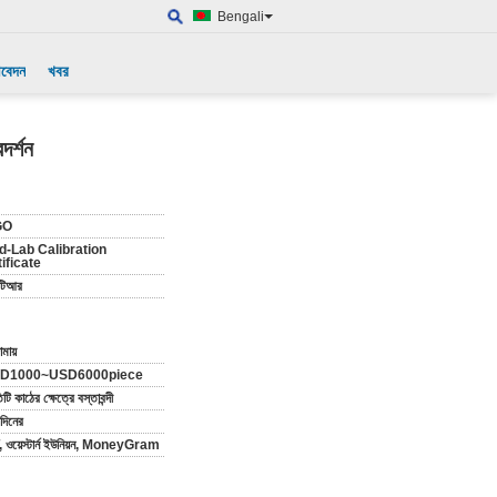
Bengali
আবেদন
খবর
দর্শন
GO
d-Lab Calibration
ificate
-টিআর
মায়
D1000~USD6000piece
িটি কাঠের ক্ষেত্রে বস্তাবন্দী
দিনের
, ওয়েস্টার্ন ইউনিয়ন, MoneyGram