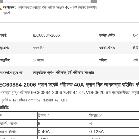
বড় ইমেজ :
প্লাগ পিন তাপমাত্রা বৃদ্ধি পরীক্ষা সরঞ্জাম 40 একটি নিয়মিত ডিজিটাল
প্রদর্শন
আদর্শ:
IEC60884-2006
বর্তমান টেস্টিং:
0-
প্রয়োগ:
প্লাগ পিন
ওয়ার্ক স্টেশন:
6 টি
য়ারান্টীর:
১২ মাসের
শক্তি:
এসি
বৈদ্যুতিক প্লাগ পরীক্ষক
টর্চ পরীক্ষার সরঞ্জাম
বিশেষভাবে তুলে ধরা:
,
EC60884-2006 প্লাগ সকেট পরীক্ষক 40A প্লাগ পিন তাপমাত্রা রাইজিং পর
াপমাত্রা বৃদ্ধি পরীক্ষক IEC60884-2006 সংখ্যা 44 এবং VDE0620 মান প্রয়োজনীয়তা অনুযায
ুষাঙ্গিক ক্রমবর্ধমান তাপমাত্রা প্রয়োগ করা হয়।
রামিতি:
দ
টিআর-1
টিআর-2
়ার্কিং স্টেশন
6
6
র্তমান টেস্টিং
0-40A
0-125A