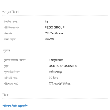
পণ্যের বিবরণ
উৎপত্তি স্থল:
চীন
পরিচিতিমুলক নাম:
PEGO GROUP
সাক্ষ্যদান:
CE Certificate
মডেল নম্বার:
পিজি-OV
প্রদান
ন্যূনতম চাহিদার পরিমাণ:
1 বিন্যাস করুন
মূল্য:
USD1500~USD5000
প্যাকেজিং বিবরণ:
কাঠের ক্ষেত্রে
ডেলিভারি সময়:
30 দিনের
পরিশোধের শর্ত:
T/T, ওয়েস্টার্ন ইউনিয়ন,
বিবরণ
পরিবেশ টেস্ট যন্ত্রপাতি