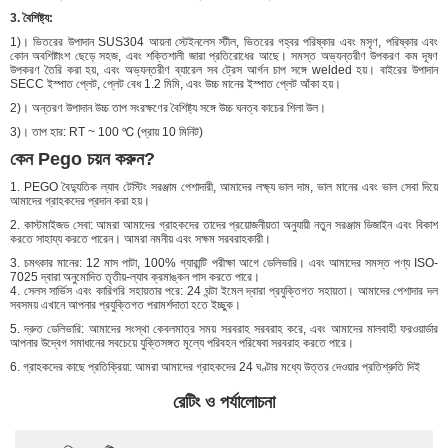
3. বৈশিষ্ট্য:
1)। ভিতরের উপাদান SUS304 আয়না স্টেইনলেস স্টীল, ভিতরের গহ্বর পরিষ্কার এবং মসৃণ, পরিষ্কার এবং
কোন অবশিষ্টাংশ ছেড়ে সহজ, এবং শক্তিশালী জারা প্রতিরোধের আছে। সমস্ত অভ্যন্তরীণ উপকরণ কম দূষণ
উপকরণ তৈরি করা হয়, এবং অভ্যন্তরীণ ব্যারেল সব ট্রেস আর্গন চাপ সঙ্গে welded হয়। বাইরের উপাদান
SECC ইস্পাত প্লেট, প্লেট বেধ 1.2 মিমি, এবং উচ্চ মানের ইস্পাত প্লেট আঁকা হয়।
2)। অন্তরণ উপাদান উচ্চ তাপ সংরক্ষণের বৈশিষ্ট্য সঙ্গে উচ্চ ঘনত্ব কাচের শিলা উল।
3)। তাপ হার: RT ~ 100 ℃ (প্রায় 10 মিনিট)
কেন Pego চয়ন করুন?
1. PEGO বৈদ্যুতিক ল্যাব টেস্টিং সরঞ্জাম পেশাদারী, আমাদের লক্ষ্য ভাল দাম, ভাল মানের এবং ভাল সেবা দিয়ে
আমাদের গ্রাহকদের প্রদান করা হয়।
2. কাস্টমাইজড সেবা: আমরা আমাদের গ্রাহকদের তাদের প্রয়োজনীয়তা অনুযায়ী নতুন সরঞ্জাম ডিজাইন এবং বিকাশ
করতে সাহায্য করতে পারেন। আমরা নমনীয় এবং সক্ষম সরবরাহকারী।
3. চমৎকার মানের: 12 মাস পাটা, 100% গ্যারান্টি পরীক্ষা আগে ডেলিভারি। এবং আমাদের সমস্ত পণ্য ISO-
7025 দ্বারা অনুমোদিত তৃতীয়-ল্যাব ক্রমাঙ্কন পাস করতে পারে।
4. সেলস সার্ভিস এবং কারিগরি সহায়তার পরে: 24 ঘন্টা ইমেল দ্বারা প্রযুক্তিগত সহায়তা। আমাদের পেশাদার দল
সবসময় এখানে আপনার প্রযুক্তিগত পরামর্শদাতা হতে ইচ্ছুক।
5. দ্রুত ডেলিভারি: আমাদের সংস্থা কেবলমাত্র সময় সরবরাহ সরবরাহ করে, এবং আমাদের মালবাহী ফরওয়ার্ডার
আপনার উদ্বেগ সমাধানের সবচেয়ে যুক্তিসঙ্গত মূল্যে পরিবহন পরিষেবা সরবরাহ করতে পারে।
6. গ্রাহকদের কাছে প্রতিক্রিয়া: আমরা আমাদের গ্রাহকদের 24 ঘণ্টার মধ্যে উত্তর দেওয়ার প্রতিশ্রুতি দিই
রেটিং ও পর্যালোচনা