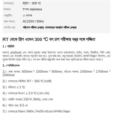
তাপমাত্রা:
রিটুইট ~ 300 ℃
উপাদান:
ইস্পাত stainless
ওয়ারান্টীর:
১২ মাসের
কাজ ক্ষমতা:
AC220V / 50Hz
পরিবেশ পরীক্ষা চেম্বার
তাপমাত্রা আর্দ্রতা পরীক্ষা চেম্বার
লক্ষণীয় করা:
,
RT থেকে শিল্প ওভেন 300 ℃ বল চাপ পরীক্ষার যন্ত্র সঙ্গে সজ্জিত
1। পরিচিতি
শুকনো, preheat এবং নকশা চূড়ান্ত করার উদ্দেশ্যে ওভেন ব্যাপকভাবে মোটর, গ্লাস, সিরামিক, পিসি বোর্ড,
আবরণ এবং ইত্যাদি ক্ষেত্রে প্রয়োগ করা হয়। চুলা কাজ রুম, বায়ু সরবরাহ ডিভাইস, জাপানি নিয়ন্ত্রণ সিস্টেম, এবং
সুরক্ষা সিস্টেম দ্বারা গঠিত হয়। বল চাপ পরীক্ষা যন্ত্রপাতি সঙ্গে কাজ গরম প্রতিরোধের পরীক্ষা করতে পারেন।
2. স্পেসিফিকেশন
1)। কাজ আকার: 800mm * 1500mm * 800mm, বাইরের আকার: 1450mm * 1700mm *
2000mm
2)। তাপমাত্রা পরিসীমা: RT ~ 300 ℃ (স্থায়ী)
3)। সঠিকতা: ± 1 ℃
4)। তাপমাত্রা বিতরণ: ± 2.0 ℃ (কোন লোড)
5)। ওয়ার্কিং পাওয়ার: 230 ভি, 60Hz, একক ফেজ
6)। শক্তি খরচ: 6.5 কে
7)। তাপমাত্রা নিয়ামক: ডিজিটাল, পিআইডি মাইক্রো কম্পিউটার নিয়ন্ত্রণ