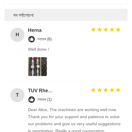
সব পর্যালোচনা
Herna
H
সহায়ক (6)
Well done！
TUV Rheinland
T
সহায়ক (1)
Dear Alice, The machines are working well now.
Thank you for your support and patience to solve
our problems and give us very useful suggestions
in negotiation. Really a good cooperation.