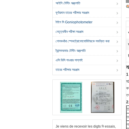
আইপি টেস্টিং যন্ত্রপাতি
ঘূর্ণায়মান তারের পরীক্ষার সরঞ্জাম
টাইপ সি Goniophotometer
নেতৃত্বাধীন পরীক্ষা সরঞ্জাম
গোলকধাঁধা স্পেকট্রোফোমোমিটারকে সমন্বিত করা
ট্রান্সফরমার টেস্টিং যন্ত্রপাতি
এসি ডিসি পাওয়ার সাপ্লাই
ম
তারের পরীক্ষার সরঞ্জাম
1
মা
ক
তথ
2
T
ত
ল
Je viens de recevoir les digts ডি essais,