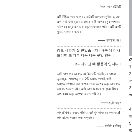
—— সিগমা কানেকটিভিটি
এটি নিশ্চিত করার জন্য যে অর্ডারটি ভালভাবে গৃহীত হয়েছে
এবং সবই ভাল ক্রমে রয়েছে। আমি আপনার খুব পেশাদার
পরিষেবার জন্য আপনাকে ধন্যবাদ জানাতে পারি। এটি একটি
সুন্দর লেনদেন হয়েছে।
—— গ্যালা’র গ্রুপ
강도 시험기 잘 받았습니다।배송 에 감사
드리며 또 다른 제품 제품 구입 연락।
ক
—— 코퍼레이션 에 황동익 입니다।
1.
2
আমি আপনাকে জানাতে এই ইমেলটি পাঠাচ্ছি যে আমরা
ক্রমাঙ্কন শংসাপত্র সহ 2টি জাহাজ পেয়েছি৷আমি
স
জাহাজের গুণমান এবং আপনার ভাল কাজের জন্য আপনাকে
3
ধন্যবাদ জানাতে চাই।আমি আপনার সাথে অন্যান্য বিষয়ে
কাজ করার জন্য অপেক্ষা করতে পারি না।
প
—— ব্র্যান্ড ফ্রান্স
4
আমরা নিশ্চিত করতে পারি যে এটি খুব ভালভাবে কাজ করে!
পর
ভাল মানের সরঞ্জাম জন্য ধন্যবাদ।
5
—— পিপিসি (গ্রীস)
ম