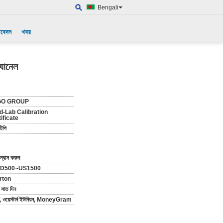
Bengali
আবেদন
খবর
্যানেল
GO GROUP
d-Lab Calibration
ificate
টিপি
ন্যাস করুন
D500~US1500
rton
 সাত দিন
, ওয়েস্টার্ন ইউনিয়ন, MoneyGram