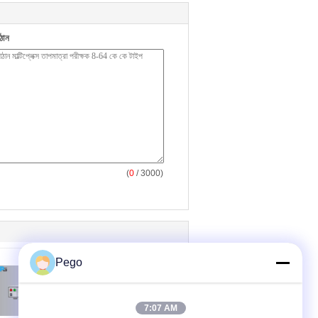
ঠান
(
0
/ 3000)
Pego
7:07 AM