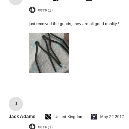
সহায়ক (2)
just received the goods, they are all good quality !
J
Jack Adams
United Kingdom
May 22.2017
সহায়ক (1)