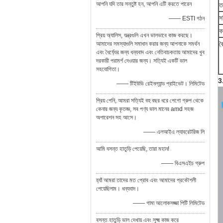
আপনি যদি তার সন্তুষ্ট হন, আপনি এটি করতে পারেন
ত
স
—— ESTI গঠন
ক
প্রিয় অ্যালিস, যন্ত্রগুলি এখন ভালভাবে কাজ করছে।
বৈ
আমাদের সমস্যাগুলি সমাধান করার জন্য আপনাকে সমর্থন
এবং ধৈর্য্যের জন্য ধন্যবাদ এবং নেতিবাচকতায় আমাদের খুব
দরকারী পরামর্শ দেওয়ার জন্য। সত্যিই একটি ভাল
সহযোগিতা।
3
—— টিইউভি রেইনল্যান্ড প্রাইভেট। লিমিটেড
প্রিয় পেনি, আমরা সত্যিই বহু বছর ধরে পেগো গ্রুপ থেকে
কেনার জন্য কৃতজ্ঞ, সব পণ্য ভাল মানের amd সহজ
অপারেশন সহ আসে।
—— এলআইএ ল্যাবরেটরিজ লি
আমি বসন্ত হাতুড়ি পেয়েছি, তারা মহান!
—— বিএসএইচ গ্রুপ
হ্যাঁ আমরা তাদের মত প্রোব এবং আমাদের প্রকৌশলী
পেয়েছিলাম। ধন্যবাদ।
—— গামা আলোকসজ্জা পিটি লিমিটেড
বসন্ত হাতুড়ি ভাল দেখায় এবং সূক্ষ্ম কাজ করে