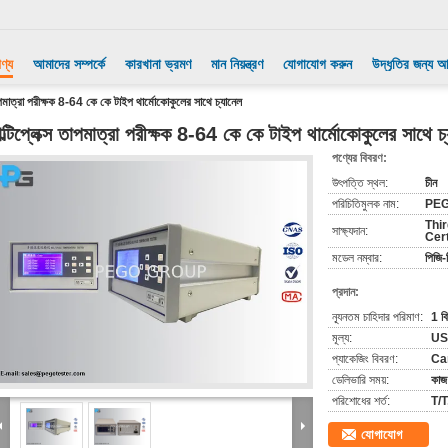
ণ্য
আমাদের সম্পর্কে
কারখানা ভ্রমণ
মান নিয়ন্ত্রণ
যোগাযোগ করুন
উদ্ধৃতির জন্য 
 তাপমাত্রা পরীক্ষক 8-64 কে কে টাইপ থার্মোকোকুলের সাথে চ্যানেল
াল্টিপ্লেক্স তাপমাত্রা পরীক্ষক 8-64 কে কে টাইপ থার্মোকোকুলের সাথে চ
পণ্যের বিবরণ:
উৎপত্তি স্থল:
চীন
পরিচিতিমুলক নাম:
PE
Thir
সাক্ষ্যদান:
Cert
মডেল নম্বার:
পিজি-
প্রদান:
ন্যূনতম চাহিদার পরিমাণ:
1 বি
মূল্য:
US
প্যাকেজিং বিবরণ:
Ca
ডেলিভারি সময়:
কাজ
পরিশোধের শর্ত:
T/T
যোগাযোগ