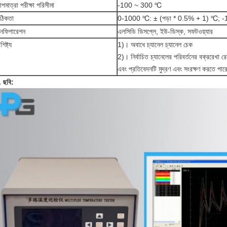
াপমাত্রা পরীক্ষা পরিসীমা
-100 ~ 300 ℃
ঠিকতা
0-1000 ℃: ± (পড়া * 0.5% + 1) ℃; 
নফিগারেশন
এলসিডি ডিসপ্লে, ইউ-ডিস্ক, সফটওয়্যার
শিষ্ট্য
1)। অবাধে চ্যানেল চ্যানেল চেক
2)। নির্বাচিত চ্যানেলের পরিবর্তনের বক্ররেখা রে
এবং প্রতিবেদনটি মুদ্রণ এবং সংরক্ষণ করতে পা
. ছবি: