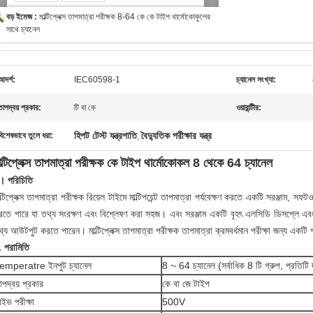
বড় ইমেজ :
মাল্টিপ্লেক্স তাপমাত্রা পরীক্ষক 8-64 কে কে টাইপ থার্মোকোকুলের
সাথে চ্যানেল
আদর্শ:
IEC60598-1
চ্যানেল সংখ্যা:
তাপদ্বয় প্রকার:
টি বা কে
ওয়ারান্টীর:
হিপট টেস্ট যন্ত্রপাতি
বৈদ্যুতিক পরীক্ষার যন্ত্র
বিশেষভাবে তুলে ধরা:
,
াল্টিপ্লেক্স তাপমাত্রা পরীক্ষক কে টাইপ থার্মোকোকল 8 থেকে 64 চ্যানেল
। পরিচিতি
ল্টিপ্লেক্স তাপমাত্রা পরীক্ষক রিয়েল টাইমে মাল্টিপয়েন্ট তাপমাত্রা পর্যবেক্ষণ করতে একটি সরঞ্জাম, সফ
রতে পারে যা তথ্য সংরক্ষণ এবং বিশ্লেষণ করা সহজ। এবং সরঞ্জাম একটি বৃহৎ এলসিডি ডিসপ্লে এবং
্য আউটপুট করতে পারেন। মাল্টিপ্লেক্স তাপমাত্রা পরীক্ষক তাপমাত্রা ক্রমবর্ধমান পরীক্ষা জন্য একটি প
. পরামিতি
emperatre ইনপুট চ্যানেল
8 ~ 64 চ্যানেল (সর্বাধিক 8 টি গ্রুপ, প্রতিটি
াপদ্বয় প্রকার
কে বা জে টাইপ
াইভ পরীক্ষা
500V