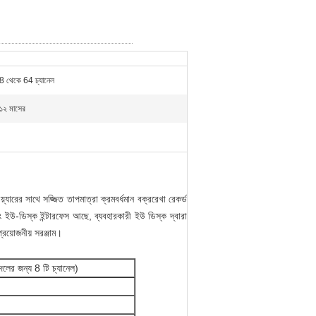
8 থেকে 64 চ্যানেল
১২ মাসের
টওয়্যারের সাথে সজ্জিত তাপমাত্রা ক্রমবর্ধমান বক্ররেখা রেকর্ড
 ইউ-ডিস্ক ইন্টারফেস আছে, ব্যবহারকারী ইউ ডিস্ক দ্বারা
্রয়োজনীয় সরঞ্জাম।
 দলের জন্য 8 টি চ্যানেল)