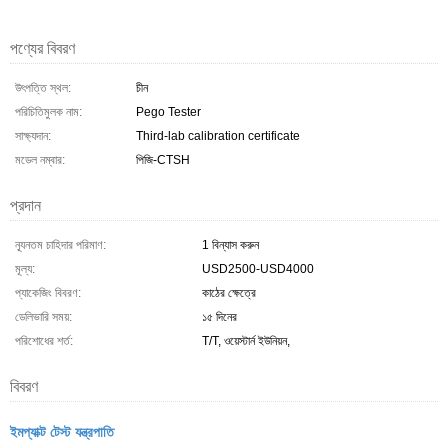
পণ্যের বিবরণ
উৎপত্তি স্থল:
চীন
পরিচিতিমুলক নাম:
Pego Tester
সাক্ষ্যদান:
Third-lab calibration certificate
মডেল নম্বার:
পিজি-CTSH
প্রদান
ন্যূনতম চাহিদার পরিমাণ:
1 বিন্যাস করুন
মূল্য:
USD2500-USD4000
প্যাকেজিং বিবরণ:
কাঠের ক্ষেত্রে
ডেলিভারি সময়:
১৫ দিনের
পরিশোধের শর্ত:
T/T, ওয়েস্টার্ন ইউনিয়ন,
বিবরণ
ইমপ্যাক্ট টেস্ট যন্ত্রপাতি