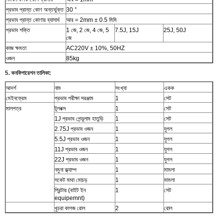
প্রভাব প্রান্ত কোণ অন্তর্ভুক্ত
30 °
প্রভাব প্রান্ত কোণার ব্যাসার্ধ
আর = 2mm ± 0.5 মিমি
প্রভাব শক্তি
1 জে, 2 জে, 4 জে, 5
7.5J, 15J
25J, 50J
জে
কাজ ক্ষমতা
AC220V ± 10%, 50HZ
ওজন
85kg
5. কনফিগারেশন তালিকা:
আদর্শ
নাম
সংখ্যা
একক
মেইনফ্রেম
প্রভাব পরীক্ষা সরঞ্জাম
1
সেট
মালপত্র
টুলবক্স
1
সেট
1J প্রভাব পেন্ডুলাম হাতুড়ি
1
সেট
2.75J প্রভাব ওজন
1
যুগল
5.5J প্রভাব ওজন
1
যুগল
11J প্রভাব ওজন
1
যুগল
22J প্রভাব ওজন
1
যুগল
নমুনা ক্ল্যাম্প
1
মামলা
সকেট মাথা মোচড়
1
মামলা
প্রিন্টার (বাইট ইন
1
সেট
equipemnt)
খুচরা কাগজ রোল
2
রোল