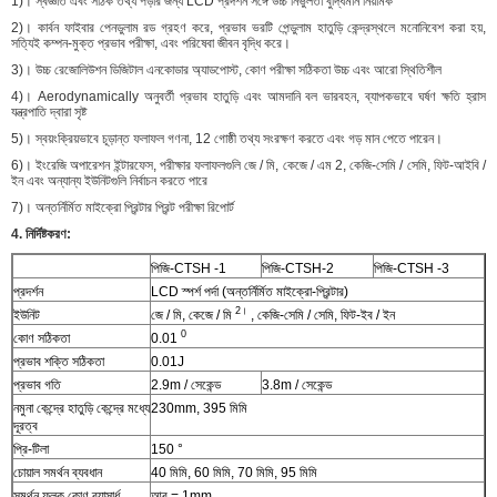
1)। স্বজ্ঞাত এবং সঠিক তথ্য পড়ার জন্য LCD প্রদর্শন সঙ্গে উচ্চ নির্ভুলতা বুদ্ধিমান নিয়ামক
2)। কার্বন ফাইবার পেনডুলাম রড গ্রহণ করে, প্রভাব ভরটি পেন্ডুলাম হাতুড়ি কেন্দ্রস্থলে মনোনিবেশ করা হয়,
সত্যিই কম্পন-মুক্ত প্রভাব পরীক্ষা, এবং পরিষেবা জীবন বৃদ্ধি করে।
3)। উচ্চ রেজোলিউশন ডিজিটাল এনকোডার অ্যাডপোস্ট, কোণ পরীক্ষা সঠিকতা উচ্চ এবং আরো স্থিতিশীল
4)। Aerodynamically অনুবর্তী প্রভাব হাতুড়ি এবং আমদানি বল ভারবহন, ব্যাপকভাবে ঘর্ষণ ক্ষতি হ্রাস
যন্ত্রপাতি দ্বারা সৃষ্ট
5)। স্বয়ংক্রিয়ভাবে চূড়ান্ত ফলাফল গণনা, 12 গোষ্ঠী তথ্য সংরক্ষণ করতে এবং গড় মান পেতে পারেন।
6)। ইংরেজি অপারেশন ইন্টারফেস, পরীক্ষার ফলাফলগুলি জে / মি, কেজে / এম 2, কেজি-সেমি / সেমি, ফিট-আইবি /
ইন এবং অন্যান্য ইউনিটগুলি নির্বাচন করতে পারে
7)। অন্তর্নির্মিত মাইক্রো প্রিন্টার প্রিন্ট পরীক্ষা রিপোর্ট
4. নির্দিষ্টকরণ:
পিজি-CTSH -1
পিজি-CTSH-2
পিজি-CTSH -3
প্রদর্শন
LCD স্পর্শ পর্দা (অন্তর্নির্মিত মাইক্রো-প্রিন্টার)
2।
ইউনিট
জে / মি, কেজে / মি
, কেজি-সেমি / সেমি, ফিট-ইব / ইন
0
কোণ সঠিকতা
0.01
প্রভাব শক্তি সঠিকতা
0.01J
প্রভাব গতি
2.9m / সেকেন্ড
3.8m / সেকেন্ড
নমুনা কেন্দ্রে হাতুড়ি কেন্দ্রে মধ্যে
230mm, 395 মিমি
দূরত্ব
প্রি-টিলা
150 °
চোয়াল সমর্থন ব্যবধান
40 মিমি, 60 মিমি, 70 মিমি, 95 মিমি
সমর্থন ফলক কোণ ব্যাসার্ধ
আর = 1mm