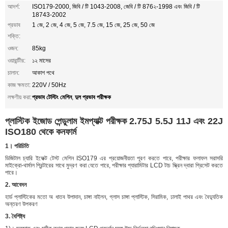
আদর্শ:
ISO179-2000, জিবি / টি 1043-2008, জেবি / টি 876২-1998 এবং জিবি / টি
18743-2002
প্রভাব
1 জে, 2 জে, 4 জে, 5 জে, 7.5 জে, 15 জে, 25 জে, 50 জে
শক্তি:
ওজন:
85kg
ওয়ারান্টীর:
১২ মাসের
চালান:
আকাশ পথে
কাজ ক্ষমতা:
220V / 50Hz
প্রভাব টেস্টিং মেশিন
দুল প্রভাব পরীক্ষক
লক্ষণীয় করা:
,
প্লাস্টিক ইজোড পেন্ডুলাম ইমপ্যাক্ট পরীক্ষক 2.75J 5.5J 11J এবং 22J
ISO180 থেকে কনফার্ম
1। পরিচিতি
ডিজিটাল চ্যারি ইফেক্ট টেস্ট মেশিন ISO179 এর প্রয়োজনীয়তা পূরণ করতে পারে, পরীক্ষার ফলাফল সরাসরি
মাইক্রো-থার্মাল প্রিন্টারের সাথে মুদ্রণ করা যেতে পারে, পরীক্ষার প্যারামিটার LCD টাচ স্ক্রিন দ্বারা প্রিসেট করতে
পারে।
2. আবেদন
হার্ড প্লাস্টিকের মতো অ ধাতব উপাদান, চাঙ্গা নাইলন, গ্লাস চাঙ্গা প্লাস্টিক, সিরামিক, ঢালাই পাথর এবং বৈদ্যুতিক
অন্তরণ উপকরণ
3. বৈশিষ্ট্য