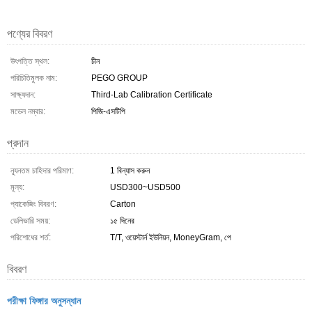
পণ্যের বিবরণ
উৎপত্তি স্থল:
চীন
পরিচিতিমুলক নাম:
PEGO GROUP
সাক্ষ্যদান:
Third-Lab Calibration Certificate
মডেল নম্বার:
পিজি-এসটিপি
প্রদান
ন্যূনতম চাহিদার পরিমাণ:
1 বিন্যাস করুন
মূল্য:
USD300~USD500
প্যাকেজিং বিবরণ:
Carton
ডেলিভারি সময়:
১৫ দিনের
পরিশোধের শর্ত:
T/T, ওয়েস্টার্ন ইউনিয়ন, MoneyGram, পে
বিবরণ
পরীক্ষা ফিঙ্গার অনুসন্ধান