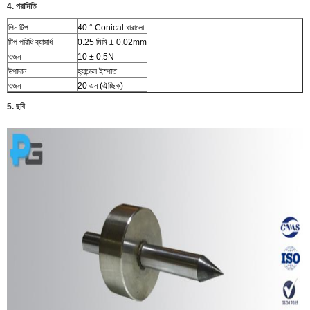
4. পরামিতি
পিন টিপ
40 ° Conical ধারালো
টিপ পরিধি ব্যাসার্ধ
0.25 মিমি ± 0.02mm
ওজন
10 ± 0.5N
উপাদান
হ্যান্ডেল ইস্পাত
ওজন
20 এন (ঐচ্ছিক)
5. ছবি