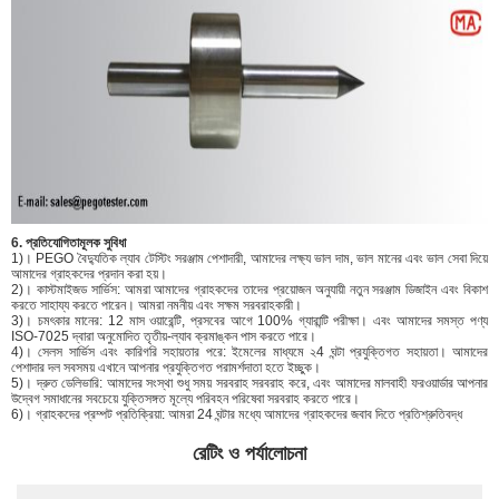
6. প্রতিযোগিতামূলক সুবিধা
1)। PEGO বৈদ্যুতিক ল্যাব টেস্টিং সরঞ্জাম পেশাদারী, আমাদের লক্ষ্য ভাল দাম, ভাল মানের এবং ভাল সেবা দিয়ে
আমাদের গ্রাহকদের প্রদান করা হয়।
2)। কাস্টমাইজড সার্ভিস: আমরা আমাদের গ্রাহকদের তাদের প্রয়োজন অনুযায়ী নতুন সরঞ্জাম ডিজাইন এবং বিকাশ
করতে সাহায্য করতে পারেন। আমরা নমনীয় এবং সক্ষম সরবরাহকারী।
3)। চমৎকার মানের: 12 মাস ওয়ারেন্টি, প্রসবের আগে 100% গ্যারান্টি পরীক্ষা। এবং আমাদের সমস্ত পণ্য
ISO-7025 দ্বারা অনুমোদিত তৃতীয়-ল্যাব ক্রমাঙ্কন পাস করতে পারে।
4)। সেলস সার্ভিস এবং কারিগরি সহায়তার পরে: ইমেলের মাধ্যমে ২4 ঘন্টা প্রযুক্তিগত সহায়তা। আমাদের
পেশাদার দল সবসময় এখানে আপনার প্রযুক্তিগত পরামর্শদাতা হতে ইচ্ছুক।
5)। দ্রুত ডেলিভারি: আমাদের সংস্থা শুধু সময় সরবরাহ সরবরাহ করে, এবং আমাদের মালবাহী ফরওয়ার্ডার আপনার
উদ্বেগ সমাধানের সবচেয়ে যুক্তিসঙ্গত মূল্যে পরিবহন পরিষেবা সরবরাহ করতে পারে।
6)। গ্রাহকদের প্রম্পট প্রতিক্রিয়া: আমরা 24 ঘন্টার মধ্যে আমাদের গ্রাহকদের জবাব দিতে প্রতিশ্রুতিবদ্ধ
রেটিং ও পর্যালোচনা