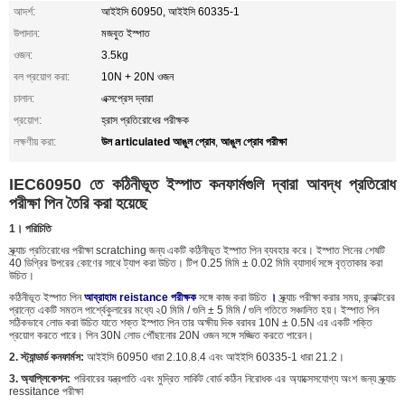
আদর্শ:
আইইসি 60950, আইইসি 60335-1
উপাদান:
মজবুত ইস্পাত
ওজন:
3.5kg
বল প্রয়োগ করা:
10N + 20N ওজন
চালান:
এক্সপ্রেস দ্বারা
প্রয়োগ:
হ্রাস প্রতিরোধের পরীক্ষক
উল articulated আঙুল প্রোব
আঙুল প্রোব পরীক্ষা
লক্ষণীয় করা:
,
IEC60950 তে কঠিনীভূত ইস্পাত কনফার্মগুলি দ্বারা আবদ্ধ প্রতিরোধ
পরীক্ষা পিন তৈরি করা হয়েছে
1। পরিচিতি
স্ক্র্যাচ প্রতিরোধের পরীক্ষা scratching জন্য একটি কঠিনীভূত ইস্পাত পিন ব্যবহার করে। ইস্পাত পিনের শেষটি
40 ডিগ্রির উপরের কোণের সাথে ট্যাপ করা উচিত। টিপ 0.25 মিমি ± 0.02 মিমি ব্যাসার্ধ সঙ্গে বৃত্তাকার করা
উচিত।
কঠিনীভূত ইস্পাত পিন
আব্রাহাম reistance পরীক্ষক
সঙ্গে কাজ করা উচিত
।
স্ক্র্যাচ পরীক্ষা করার সময়, কন্ডাক্টরের
প্রান্তে একটি সমতল পার্শ্বেকুলারের মধ্যে ২0 মিমি / গুলি ± 5 মিমি / গুলি গতিতে সঞ্চালিত হয়। ইস্পাত পিন
সঠিকভাবে লোড করা উচিত যাতে শক্ত ইস্পাত পিন তার অক্ষীয় দিক বরাবর 10N ± 0.5N এর একটি শক্তি
প্রয়োগ করতে পারে। পিন 30N লোড পৌঁছানোর 20N ওজন সঙ্গে সজ্জিত করতে পারেন।
2. স্ট্যান্ডার্ড কনফার্মস:
আইইসি 60950 ধারা 2.10.8.4 এবং আইইসি 60335-1 ধারা 21.2।
3. অ্যাপ্লিকেশন:
পরিবারের যন্ত্রপাতি এবং মুদ্রিত সার্কিট বোর্ড কঠিন নিরোধক এর অ্যাক্সেসযোগ্য অংশ জন্য স্ক্র্যাচ
ressitance পরীক্ষা