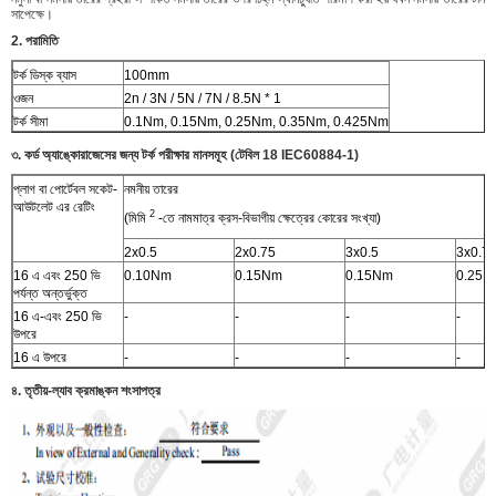
সাপেক্ষে।
2. পরামিতি
টর্ক ডিস্ক ব্যাস
100mm
ওজন
2n / 3N / 5N / 7N / 8.5N * 1
টর্ক সীমা
0.1Nm, 0.15Nm, 0.25Nm, 0.35Nm, 0.425Nm
৩. কর্ড অ্যাঙ্কোরাজেসের জন্য টর্ক পরীক্ষার মানসমূহ (টেবিল 18 IEC60884-1)
প্লাগ বা পোর্টেবল সকেট-
নমনীয় তারের
আউটলেট এর রেটিং
2
(মিমি
-তে নামমাত্র ক্রস-বিভাগীয় ক্ষেত্রের কোরের সংখ্যা)
2x0.5
2x0.75
3x0.5
3x0.7
16 এ এবং 250 ভি
0.10Nm
0.15Nm
0.15Nm
0.25N
পর্যন্ত অন্তর্ভুক্ত
16 এ-এবং 250 ভি
-
-
-
-
উপরে
16 এ উপরে
-
-
-
-
৪. তৃতীয়-ল্যাব ক্রমাঙ্কন শংসাপত্র