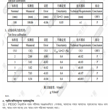
৫. প্রতিযোগিতামূলক অ্যাডভান্টেজ
1)। PEGO বৈদ্যুতিক ল্যাব পরীক্ষার সরঞ্জামগুলিতে পেশাদার, আমাদের লক্ষ্য আমাদের গ্রাহকদের আরও ভাল
দাম, আরও ভাল মানের এবং আরও ভাল পরিষেবা সরবরাহ করা।