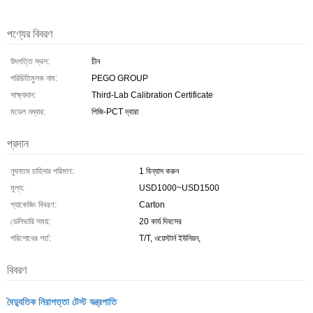
পণ্যের বিবরণ
উৎপত্তি স্থল:
চীন
পরিচিতিমুলক নাম:
PEGO GROUP
সাক্ষ্যদান:
Third-Lab Calibration Certificate
মডেল নম্বার:
পিজি-PCT দ্বারা
প্রদান
ন্যূনতম চাহিদার পরিমাণ:
1 বিন্যাস করুন
মূল্য:
USD1000~USD1500
প্যাকেজিং বিবরণ:
Carton
ডেলিভারি সময়:
20 কার্য দিবসের
পরিশোধের শর্ত:
T/T, ওয়েস্টার্ন ইউনিয়ন,
বিবরণ
বৈদ্যুতিক নিরাপত্তা টেস্ট যন্ত্রপাতি