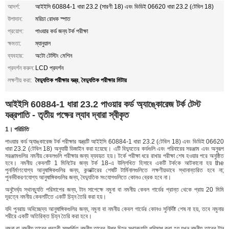
আদর্শ:
আইইসি 60884-1 ধারা 23.2 (সারণী 18) এবং ভিডিই 06620 ধারা 23.2 (টেবিল 18)
উপাদান:
মরিচা রোধক স্পাত
প্রয়োগ:
পাওয়ার কর্ড জন্য টর্ক পরীক্ষা
ক্ষমতা:
ম্যানুয়াল
ব্যবহার:
অটো টেস্টিং মেশিন
প্রদর্শন করুন:
LCD প্রদর্শন
বৈদ্যুতিক পরীক্ষার যন্ত্র
বৈদ্যুতিক পরীক্ষার মিটার
লক্ষণীয় করা:
,
আইইসি 60884-1 ধারা 23.2 পাওয়ার কর্ড অ্যাঙ্কোরেজ টর্ক টেস্ট
যন্ত্রপাতি - তৃতীয় পক্ষের ল্যাব দ্বারা স্বীকৃত
1। পরিচিতি
পাওয়ার কর্ড অ্যাঙ্কারেজ টর্ক পরীক্ষার যন্ত্রটি আইইসি 60884-1 ধারা 23.2 (টেবিল 18) এবং ভিডিই 06620
ধারা 23.2 (টেবিল 18) অনুযায়ী ডিজাইন করা হয়েছে। এটি বিদ্যুতের কর্ডগুলি এবং পরিবারের সরঞ্জাম এবং অনুরূপ
সরঞ্জামগুলির নমনীয় কেবলগুলি পরীক্ষার জন্য ব্যবহৃত হয়। টর্কে পরীক্ষা ধরে রাখার পরীক্ষা শেষ হওয়ার পরে অনুষ্ঠিত
হবে। নমনীয় কেবলটি 1 মিনিটের জন্য টর্ক 18-এ উল্লিখিত হিসাবে একটি টর্ককে আটকানো হয় the
পুনর্নির্মাণযোগ্য আনুষাঙ্গিকগুলির জন্য, কন্ডাক্টরের শেষটি টার্মিনালগুলিতে লক্ষণীয়ভাবে স্থানান্তরিত হবে না;
পুনর্নবীকরণযোগ্য আনুষাঙ্গিকগুলির জন্য, বৈদ্যুতিক সংযোগগুলিতে কোনও ব্রেক হবে না।
অনুদৈর্ঘ্য স্থানচ্যুতি পরিমাপের জন্য, টান সাপেক্ষে নমুনা বা নমনীয় কেবল গার্ডের প্রান্ত থেকে প্রায় 20 মিমি
দূরত্বে নমনীয় কেবলটিতে একটি চিহ্ন তৈরি করা হয়।
যদি পুনরায় অবিচ্ছেদ্য আনুষাঙ্গিকগুলির জন্য, নমুনা বা নমনীয় কেবল গার্ডের কোনও সুনির্দিষ্ট শেষ না হয়, তবে নমুনার
শরীরে একটি অতিরিক্ত চিহ্ন তৈরি করা হবে।
নমুনা বা নমনীয় তারের প্রহরী সম্পর্কিত নমনীয় তারের উপর চিহ্ন স্থানচ্যুতি পরিমাপ করা হয় যখন নমনীয় তারের টান