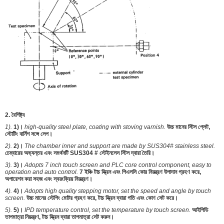
2. বৈশিষ্ট্য
1).
1)।
high-quality steel plate, coating with stoving varnish.
উচ্চ মানের স্টিল প্লেট,
স্টোটিং বার্নিশ সঙ্গে লেপ।
2).
2)।
The chamber inner and support are made by SUS304# stainless steel.
চেম্বারের অভ্যন্তর এবং সমর্থনটি SUS304 # স্টেইনলেস স্টিল দ্বারা তৈরি।
3).
3)।
Adopts 7 inch touch screen and PLC core control component, easy to
operation and auto control.
7 ইঞ্চি টাচ স্ক্রিন এবং পিএলসি কোর নিয়ন্ত্রণ উপাদান গ্রহণ করে,
অপারেশন করা সহজ এবং স্বয়ংক্রিয় নিয়ন্ত্রণ।
4).
4)।
Adopts high quality stepping motor, set the speed and angle by touch
screen.
উচ্চ মানের স্টেপিং মোটর গ্রহণ করে, টাচ স্ক্রিন দ্বারা গতি এবং কোণ সেট করে।
5).
5)।
IPD temperature control, set the temperature by touch screen.
আইপিডি
তাপমাত্রা নিয়ন্ত্রণ, টাচ স্ক্রিন দ্বারা তাপমাত্রা সেট করুন।