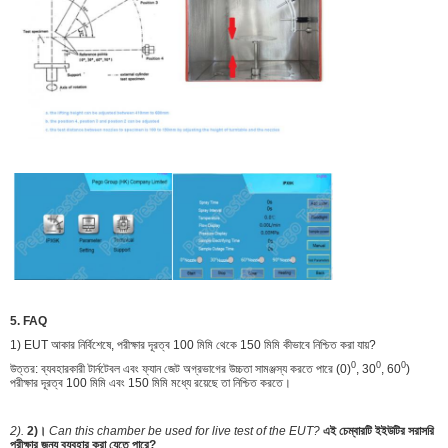
5. FAQ
1) EUT আকার নির্বিশেষে, পরীক্ষার দূরত্ব 100 মিমি থেকে 150 মিমি কীভাবে নিশ্চিত করা যায়?
0
0
0
উত্তর: ব্যবহারকারী টার্নটেবল এবং ফ্যান জেট অগ্রভাগের উচ্চতা সামঞ্জস্য করতে পারে (0)
, 30
, 60
)
পরীক্ষার দূরত্ব 100 মিমি এবং 150 মিমি মধ্যে রয়েছে তা নিশ্চিত করতে।
2).
2)।
Can this chamber be used for live test of the EUT?
এই চেম্বারটি ইইউটির সরাসরি
পরীক্ষার জন্য ব্যবহার করা যেতে পারে?