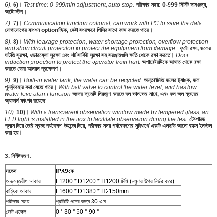
6).
6)।
Test time: 0-999min adjustment, auto stop.
পরীক্ষার সময়: 0-999 মিনিট সামঞ্জস্য,
অটো স্টপ।
7).
7)।
Communication function optional, can work with PC to save the data.
যোগাযোগের ফাংশন optionচ্ছিক, ডেটা সংরক্ষণে পিসির সাথে কাজ করতে পারে।
8).
8)।
With leakage protection, water shortage protection, overflow protection
and short circuit protection to protect the equipment from damage .
ফুটো রক্ষা, জলের
ঘাটতি সুরক্ষা, ওভারফ্লো সুরক্ষা এবং শর্ট সার্কিট সুরক্ষা সহ সরঞ্জামগুলি ক্ষতি থেকে রক্ষা করতে।
Door
induction proection to protect the operator from hurt.
অপারেটরটিকে আঘাত থেকে রক্ষা
করতে ডোর আনয়ন প্রক্ষেপণ।
9).
9)।
Built-in water tank, the water can be recycled.
অন্তর্নির্মিত জলের ট্যাঙ্ক, জল
পুনর্ব্যবহার করা যেতে পারে।
With ball valve to control the water level, and has low
water leve alarm function
জলের স্তরটি নিয়ন্ত্রণ করতে বল ভালভের সাথে, এবং কম জল স্তরের
অ্যালার্ম ফাংশন রয়েছে
10).
10)।
With a transparent observation window made by tempered glass, an
LED light is installed in the box to facilitate observation during the test.
টেম্পারড
গ্লাস দিয়ে তৈরি স্বচ্ছ পর্যবেক্ষণ উইন্ডো দিয়ে, পরীক্ষার সময় পর্যবেক্ষণের সুবিধার্থে একটি এলইডি আলো বাক্সে ইনস্টল
করা হয়।
3. নির্দিষ্টকরণ:
মডেল
IPX9
কে
অভ্যন্তরীণ আকার
L1200 * D1200 * H1200 মিমি (নমুনার উপর নির্ভর করে)
বাহ্যিক আকার
L1600 * D1380 * H2150mm
পরীক্ষার সময়
প্রতিটি পদের জন্য 30 এস
জেট এঙ্গেল
0 ° 30 ° 60 ° 90 °