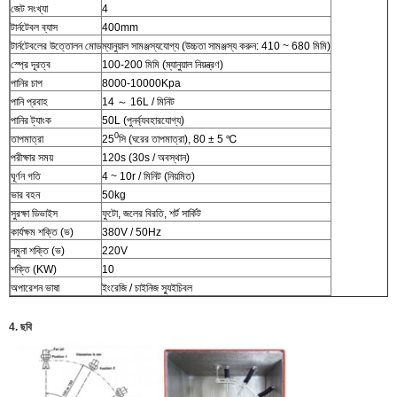
জেট সংখ্যা
4
টার্নটেবল ব্যাস
400mm
টার্নটেবলের উত্তোলন মোড
ম্যানুয়াল সামঞ্জস্যযোগ্য (উচ্চতা সামঞ্জস্য করুন: 410 ~ 680 মিমি)
স্প্রে দূরত্ব
100-200 মিমি (ম্যানুয়াল নিয়ন্ত্রণ)
পানির চাপ
8000-10000Kpa
পানি প্রবাহ
14 ～ 16L / মিনিট
পানির ট্যাংক
50L (পুনর্ব্যবহারযোগ্য)
0
তাপমাত্রা
25
সি (ঘরের তাপমাত্রা), 80 ± 5 ℃
পরীক্ষার সময়
120s (30s / অবস্থান)
ঘূর্ণন গতি
4 ~ 10r / মিনিট (নিয়মিত)
ভার বহন
50kg
সুরক্ষা ডিভাইস
ফুটো, জলের বিরতি, শর্ট সার্কিট
কার্যক্ষম শক্তি (ভ)
380V / 50Hz
নমুনা শক্তি (ভ)
220V
শক্তি (KW)
10
অপারেশন ভাষা
ইংরেজি / চাইনিজ স্যুইচিবল
4. ছবি