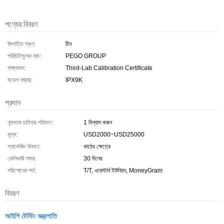
পণ্যের বিবরণ
উৎপত্তি স্থল:
চীন
পরিচিতিমুলক নাম:
PEGO GROUP
সাক্ষ্যদান:
Third-Lab Calibration Certificate
মডেল নম্বার:
IPX9K
প্রদান
ন্যূনতম চাহিদার পরিমাণ:
1 বিন্যাস করুন
মূল্য:
USD2000~USD25000
প্যাকেজিং বিবরণ:
কাঠের ক্ষেত্রে
ডেলিভারি সময়:
30 দিনের
পরিশোধের শর্ত:
T/T, ওয়েস্টার্ন ইউনিয়ন, MoneyGram
বিবরণ
আইপি টেস্টিং যন্ত্রপাতি