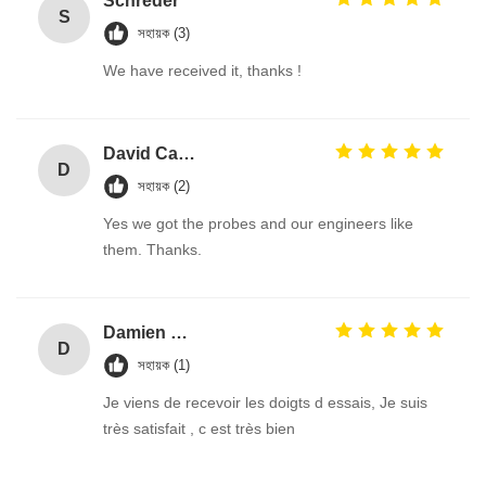
Schreder
S
সহায়ক (3)
We have received it, thanks !
David Calabro
D
সহায়ক (2)
Yes we got the probes and our engineers like
them. Thanks.
Damien GOURDAIN
D
সহায়ক (1)
Je viens de recevoir les doigts d essais, Je suis
très satisfait , c est très bien