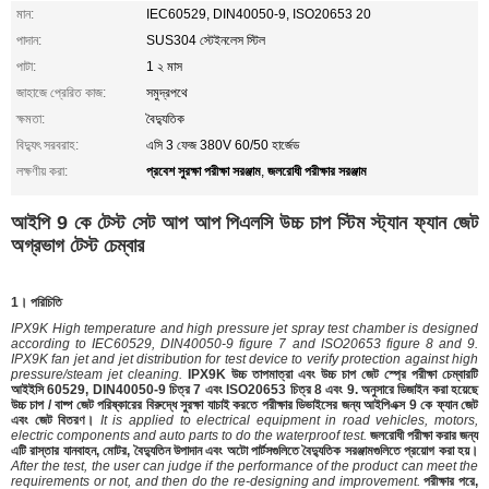
মান:
IEC60529, DIN40050-9, ISO20653 20
পাদান:
SUS304 স্টেইনলেস স্টিল
পাটা:
1 ২ মাস
জাহাজে প্রেরিত কাজ:
সমুদ্রপথে
ক্ষমতা:
বৈদ্যুতিক
বিদ্যুৎ সরবরাহ:
এসি 3 ফেজ 380V 60/50 হার্জেড
প্রবেশ সুরক্ষা পরীক্ষা সরঞ্জাম
জলরোধী পরীক্ষার সরঞ্জাম
লক্ষণীয় করা:
,
আইপি 9 কে টেস্ট সেট আপ আপ পিএলসি উচ্চ চাপ স্টিম স্ট্যান ফ্যান জেট
অগ্রভাগ টেস্ট চেম্বার
1। পরিচিতি
IPX9K High temperature and high pressure jet spray test chamber is designed
according to IEC60529, DIN40050-9 figure 7 and ISO20653 figure 8 and 9.
IPX9K fan jet and jet distribution for test device to verify protection against high
pressure/steam jet cleaning.
IPX9K উচ্চ তাপমাত্রা এবং উচ্চ চাপ জেট স্প্রে পরীক্ষা চেম্বারটি
আইইসি 60529, DIN40050-9 চিত্র 7 এবং ISO20653 চিত্র 8 এবং 9. অনুসারে ডিজাইন করা হয়েছে
উচ্চ চাপ / বাষ্প জেট পরিষ্কারের বিরুদ্ধে সুরক্ষা যাচাই করতে পরীক্ষার ডিভাইসের জন্য আইপিএক্স 9 কে ফ্যান জেট
এবং জেট বিতরণ।
It is applied to electrical equipment in road vehicles, motors,
electric components and auto parts to do the waterproof test.
জলরোধী পরীক্ষা করার জন্য
এটি রাস্তার যানবাহন, মোটর, বৈদ্যুতিন উপাদান এবং অটো পার্টসগুলিতে বৈদ্যুতিক সরঞ্জামগুলিতে প্রয়োগ করা হয়।
After the test, the user can judge if the performance of the product can meet the
requirements or not, and then do the re-designing and improvement.
পরীক্ষার পরে,