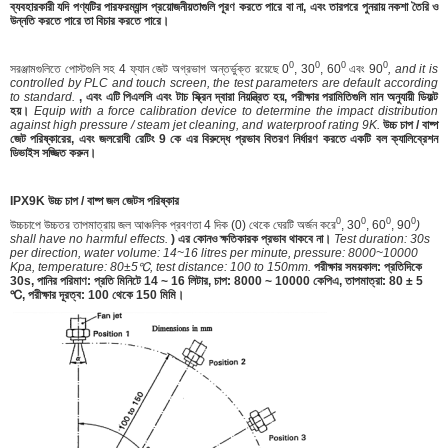
ব্যবহারকারী যদি পণ্যটির পারফরম্যান্স প্রয়োজনীয়তাগুলি পূরণ করতে পারে বা না, এবং তারপরে পুনরায় নকশা তৈরি ও
উন্নতি করতে পারে তা বিচার করতে পারে।
0
0
0
0
সরঞ্জামগুলিতে পোস্টগুলি সহ 4 ফ্যান জেট অগ্রভাগ অন্তর্ভুক্ত রয়েছে
0
, 30
, 60
এবং 90
, and it is
controlled by PLC and touch screen, the test parameters are default according
to standard.
, এবং এটি পিএলসি এবং টাচ স্ক্রিন দ্বারা নিয়ন্ত্রিত হয়, পরীক্ষার পরামিতিগুলি মান অনুযায়ী ডিফল্ট
হয়।
Equip with a force calibration device to determine the impact distribution
against high pressure / steam jet cleaning, and waterproof rating 9K.
উচ্চ চাপ / বাষ্প
জেট পরিষ্কারের, এবং জলরোধী রেটিং 9 কে এর বিরুদ্ধে প্রভাব বিতরণ নির্ধারণ করতে একটি বল ক্যালিব্রেশন
ডিভাইস সজ্জিত করুন।
IPX9K উচ্চ চাপ / বাষ্প জল জেটস পরিষ্কার
0
0
0
0
উচ্চচাপে উচ্চতর তাপমাত্রায় জল আঞ্চলিক প্রবণতা 4 দিক (0) থেকে ঘেরটি অর্জন করে
, 30
, 60
, 90
)
shall have no harmful effects.
) এর কোনও ক্ষতিকারক প্রভাব থাকবে না।
Test duration: 30s
per direction, water volume: 14~16 litres per minute, pressure: 8000~10000
Kpa, temperature: 80±5℃, test distance: 100 to 150mm.
পরীক্ষার সময়কাল: প্রতিদিকে
30s, পানির পরিমাণ: প্রতি মিনিটে 14 ~ 16 লিটার, চাপ: 8000 ~ 10000 কেপিএ, তাপমাত্রা: 80 ± 5
℃, পরীক্ষার দূরত্ব: 100 থেকে 150 মিমি।