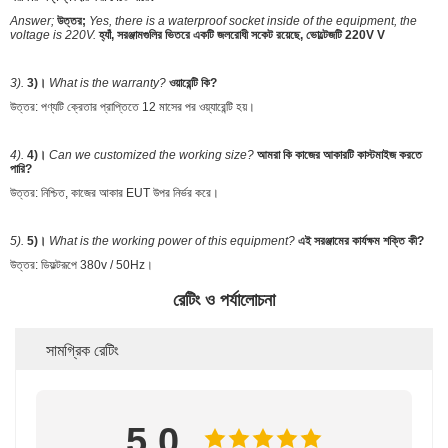
Answer;
উত্তর;
Yes, there is a waterproof socket inside of the equipment, the
voltage is 220V.
হ্যাঁ, সরঞ্জামগুলির ভিতরে একটি জলরোধী সকেট রয়েছে, ভোল্টেজটি 220V V
3).
3)।
What is the warranty?
ওয়ারেন্টি কি?
উত্তর: পণ্যটি ক্রেতার প্রাপ্তিতে 12 মাসের পর ওয়্যারেন্টি হয়।
4).
4)।
Can we customized the working size?
আমরা কি কাজের আকারটি কাস্টমাইজ করতে
পারি?
উত্তর: নিশ্চিত, কাজের আকার EUT উপর নির্ভর করে।
5).
5)।
What is the working power of this equipment?
এই সরঞ্জামের কার্যক্ষম শক্তি কী?
উত্তর: ডিফল্টরূপে 380v / 50Hz।
রেটিং ও পর্যালোচনা
সামগ্রিক রেটিং
5.0