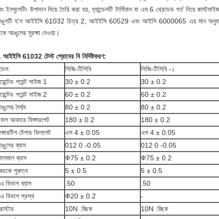
ং ইনসুলেটিং উপাদান দিয়ে তৈরি করা হয়, হ্যান্ডেলটি টার্মিনাল বা এম 6 থ্রেডেড গর্ত দিয়ে কাস
ঙুলটি হ'ল আইইসি 61032 চিত্র 2, আইইসি 60529 এবং আইসি 6000065 এর মান অনুযায়ী ঘেরের 
কে আঙুলের সুরক্ষা দেওয়া।
. আইইসি 61032 টেস্ট প্রোবের বি নির্দিষ্টকরণ:
ডেল
পিজি-টিপিবি
পিজি-টিপিবি -১
য়েন্টেড পয়েন্ট সাইজ 1
30 ± 0.2
30 ± 0.2
য়েন্টেড পয়েন্ট সাইজ 2
60 ± 0.2
60 ± 0.2
ঙুলের দৈর্ঘ্য
80 ± 0.2
80 ± 0.2
াফল আকারে ফিঙ্গারপেট
180 ± 0.2
180 ± 0.2
িঙ্গারটিপ টেপার ফিললেট
এস 4 ± 0.05
এস 4 ± 0.05
ঙুলের ব্যাস
012 0 -0.05
012 0 -0.05
োলমাল ব্যাস
Ф75 ± 0.2
Ф75 ± 0.2
কচকে পুরুত্ব
5 ± 0.5
5 ± 0.5
এ বিভাগ ব্যাস
.50
.50
এ বিভাগ প্রস্থ
Ф20 ± 0.2
-
রাস্টার
10N .চ্ছিক
10N .চ্ছিক