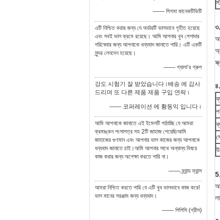
স্
—— সিগমা কানেকটিভিটি
৩
এটি নিশ্চিত করার জন্য যে অর্ডারটি ভালভাবে গৃহীত হয়েছে
এবং সবই ভাল ক্রমে রয়েছে। আমি আপনার খুব পেশাদার
আ
পরিষেবার জন্য আপনাকে ধন্যবাদ জানাতে পারি। এটি একটি
অ্
সুন্দর লেনদেন হয়েছে।
স্
—— গ্যালা’র গ্রুপ
강도 시험기 잘 받았습니다।배송 에 감사
৪
드리며 또 다른 제품 제품 구입 연락।
ব
—— 코퍼레이션 에 황동익 입니다।
প
আমি আপনাকে জানাতে এই ইমেলটি পাঠাচ্ছি যে আমরা
ব
ক্রমাঙ্কন শংসাপত্র সহ 2টি জাহাজ পেয়েছি৷আমি
স
জাহাজের গুণমান এবং আপনার ভাল কাজের জন্য আপনাকে
ধন্যবাদ জানাতে চাই।আমি আপনার সাথে অন্যান্য বিষয়ে
উ
কাজ করার জন্য অপেক্ষা করতে পারি না।
—— ব্র্যান্ড ফ্রান্স
5
আ
আমরা নিশ্চিত করতে পারি যে এটি খুব ভালভাবে কাজ করে!
ভাল মানের সরঞ্জাম জন্য ধন্যবাদ।
লা
—— পিপিসি (গ্রীস)