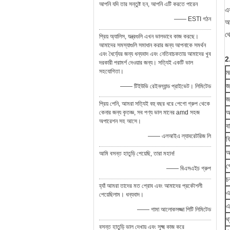
আপনি যদি তার সন্তুষ্ট হন, আপনি এটি করতে পারেন
এব
—— ESTI গঠন
আ
থে
প্রিয় অ্যালিস, যন্ত্রগুলি এখন ভালভাবে কাজ করছে।
আমাদের সমস্যাগুলি সমাধান করার জন্য আপনাকে সমর্থন
এবং ধৈর্য্যের জন্য ধন্যবাদ এবং নেতিবাচকতায় আমাদের খুব
2
দরকারী পরামর্শ দেওয়ার জন্য। সত্যিই একটি ভাল
সহযোগিতা।
ম
জ
—— টিইউভি রেইনল্যান্ড প্রাইভেট। লিমিটেড
জ
প্রিয় পেনি, আমরা সত্যিই বহু বছর ধরে পেগো গ্রুপ থেকে
আ
কেনার জন্য কৃতজ্ঞ, সব পণ্য ভাল মানের amd সহজ
অপারেশন সহ আসে।
ব
—— এলআইএ ল্যাবরেটরিজ লি
ফ
আ
আমি বসন্ত হাতুড়ি পেয়েছি, তারা মহান!
গ
—— বিএসএইচ গ্রুপ
চ
হ্যাঁ আমরা তাদের মত প্রোব এবং আমাদের প্রকৌশলী
এ
পেয়েছিলাম। ধন্যবাদ।
এ
—— গামা আলোকসজ্জা পিটি লিমিটেড
থ্
বসন্ত হাতুড়ি ভাল দেখায় এবং সূক্ষ্ম কাজ করে