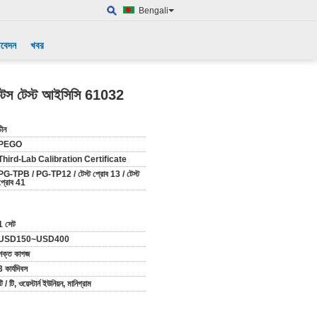
Bengali
আবেদন
খবর
কিটস টেস্ট আইসিসি 61032
চীন
PEGO
Third-Lab Calibration Certificate
PG-TPB / PG-TP12 / টেস্ট প্রোব 13 / টেস্ট
প্রোব 41
1 সেট
USD150~USD400
শক্ত কাগজ
3 কার্যদিবস
টি / টি, ওয়েস্টার্ন ইউনিয়ন, মানিগ্রাম