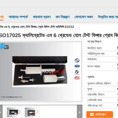
ণ্য
আমাদের সম্পর্কে
কারখানা ভ্রমণ
মান নিয়ন্ত্রণ
যোগাযোগ করুন
উদ্ধৃতির জন্য 
ড এম 6 থ্রেডেড হোল টেস্ট ফিঙ্গার প্রোব কিটস টেস্ট আইসিসি 61032
SO17025 ক্যালিব্রেটেড এম 6 থ্রেডেড হোল টেস্ট ফিঙ্গার প্রোব 
পণ্যের বিবরণ:
উৎপত্তি স্থল:
পরিচিতিমুলক নাম:
সাক্ষ্যদান:
মডেল নম্বার:
প্রদান:
ন্যূনতম চাহিদার পরিমাণ:
মূল্য:
প্যাকেজিং বিবরণ:
ডেলিভারি সময়:
পরিশোধের শর্ত:
যোগাযোগ