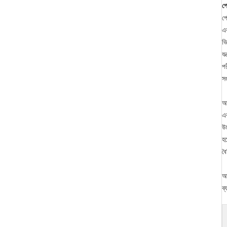
পে
পে
এ
ভ
যন
পর
সং
আ
এব
উচ
হ
বৈ
আ
ব