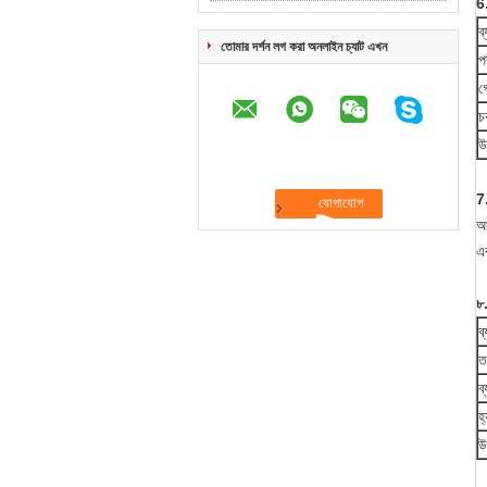
6
ব
তোমার দর্শন লগ করা অনলাইন চ্যাট এখন
প
গ
চ
উ
7
আ
এব
৮
ব
ত
ব্
হ্
উ