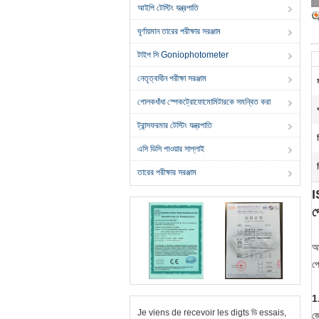
আইপি টেস্টিং যন্ত্রপাতি
ঘূর্ণায়মান তারের পরীক্ষার সরঞ্জাম
টাইপ সি Goniophotometer
নেতৃত্বাধীন পরীক্ষা সরঞ্জাম
গোলকধাঁধা স্পেকট্রোফোমোমিটারকে সমন্বিত করা
ট্রান্সফরমার টেস্টিং যন্ত্রপাতি
এসি ডিসি পাওয়ার সাপ্লাই
তারের পরীক্ষার সরঞ্জাম
I
প
আ
প
1
Je viens de recevoir les digts ডি essais,
জে