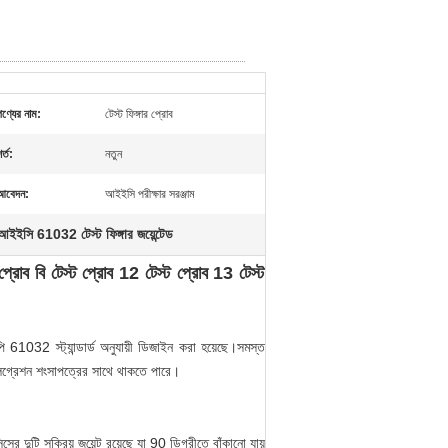
পণ্যের নাম:
টেস্ট ফিঙ্গার প্রোব
র্ত:
নতুন
আবেদন:
আইইসি পরীক্ষার সরঞ্জাম
আইইসি 61032 টেস্ট ফিঙ্গার জয়েন্টেড
রোব বি টেস্ট প্রোব 12 টেস্ট প্রোব 13 টেস্ট
1032 স্ট্যান্ডার্ড অনুযায়ী ডিজাইন করা হয়েছে।সমস্ত
লিগ্রেশন শংসাপত্রের সাথে থাকতে পারে।
ের দুটি সক্রিয় জয়েন্ট রয়েছে যা 90 ডিগ্রীতে বাঁকানো যায়