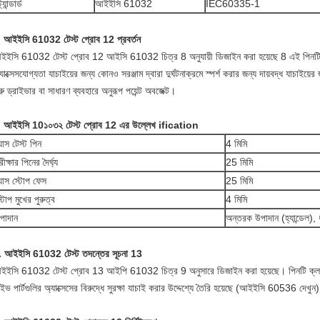
ট্যান্ডার্ড
আইইসি 61032
IEC60335-1
. আইইসি 61032 টেস্ট প্রোব 12 প্রবর্তন
ইইসি 61032 টেস্ট প্রোব 12 আইসি 61032 চিত্র 8 অনুযায়ী ডিজাইন করা হয়েছে 8 এই পিনটি বিপজ
যাক্সেসযোগ্যতা যাচাইয়ের জন্য কোনও সরঞ্জাম দ্বারা দুর্ঘটনাক্রমে স্পর্শ করার জন্য দায়বদ্ধ যাচাইয়
ক্রু ড্রাইভার বা সাধারণ ব্যবহারে অনুরূপ পয়েন্ট অবজেক্ট।
. আইইসি 10১০৩২ টেস্ট প্রোব 12 এর উল্লেখ ification
্যাস টেস্ট পিন
4 মিমি
রীক্ষার পিনের দৈর্ঘ্য
25 মিমি
্যাস স্টোপ ফেস
25 মিমি
্টোপ মুখের পুরুত্ব
4 মিমি
পাদান
অন্তরক উপাদান (হ্যান্ডেল), ধ
. আইইসি 61032 টেস্ট তদন্তের সূচনা 13
ইইসি 61032 টেস্ট প্রোব 13 আইপি 61032 চিত্র 9 অনুসারে ডিজাইন করা হয়েছে। পিনটি ক্লাস 0 স
ইভ পার্টগুলির অ্যাক্সেসের বিরুদ্ধে সুরক্ষা যাচাই করার উদ্দেশ্যে তৈরি হয়েছে (আইইসি 60536 দেখুন)