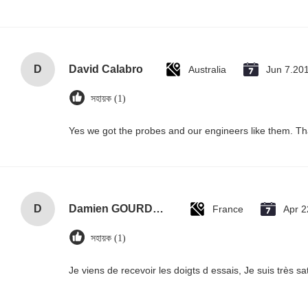
D
David Calabro
Australia
Jun 7.20
সহায়ক (1)
Yes we got the probes and our engineers like them. T
D
Damien GOURDAIN
France
Apr 2
সহায়ক (1)
Je viens de recevoir les doigts d essais, Je suis très sati