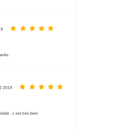
19
hanks.
2.2019
sfait , c est très bien