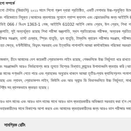
গো সম্পর্কে
গো টেস্টার (জিয়াংসি) ২০১১ সালে পিগো গ্রুপ দ্বারা প্রতিষ্ঠিত, একটি পেশাদার উচ্চ-প্রযুক্তি উদ্
বং পরিষেবাতে নিযুক্ত।আমাদের ব্যবসায়ের সুযোগে ল্যাম্প ক্যাপস এবং হোল্ডারগুলির জন্য আ
িডিই 066 / বিএস 1363-1 গেজ, আইইসি 61032 আইপি কোড প্রোব, উল প্রোব, শিখা পরীক্ষা যন্ত্র
্ত্রপাতি, সুই অন্তর্ভুক্ত রয়েছে শিখা পরীক্ষা যন্ত্রপাতি, স্থল প্রতিরোধের পরীক্ষক, অন্তরক প্র
ীক্ষার সরঞ্জাম, ডাস্ট চেম্বার, স্প্রিং হাতুড়ি, দুল হাতুড়ি, টাম্বলিং ব্যারেল পরীক্ষার সরঞ্জাম, প
হত ক্ষেত্র, বর্ণালীমিটার, বিদ্যুৎ সরবরাহ এবং ইত্যাদির পাশাপাশি আমরা কাস্টমাইজড পরিষেবা সরব
জকাল, চীনে আমাদের বেশ কয়েকটি প্রোডাকশন লাইন রয়েছে, গেজগুলিকে উচ্চ নির্ভুলতা ধরে রাখত
ং সরঞ্জামগুলি আরও নির্ভরযোগ্য করে তুলতে বিশ্বের বিখ্যাত ব্র্যান্ডের উপাদানগুলি ব্যবহার করি।আমর
্চ মানের পণ্যগুলি পেতে পারে এবং গ্রাহকের অনুরোধ থাকলে আমরা তৃতীয়-ল্যাব ক্যালিগ্রেশন শংসাপ
য়েছে এবং ল্যাবস, প্রোডাকশন লাইন, কিউসি এবং আর অ্যান্ড ডি বিভাগগুলিতে উচ্চ নির্ভুলতা, স
শিষ্ট্য সহ ব্যাপকভাবে ব্যবহৃত হয়েছে।
রও ভাল মানের এবং আরও ভাল দামের সাথে আরও ভাল ব্যবহারকারীর অভিজ্ঞতা সরবরাহ করা হ'ল পে
্যবহারকারীদের সাথে বিকাশের আশা করবে এবং আমাদের ব্যবহারকারীদের জন্য আরও ভাল পরীক্ষার সমা
সামগ্রিক রেটিং