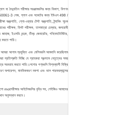
যোগ যা বৈদ্যুতিন পরীক্ষার সরঞ্জামগুলির জন্য বিকাশ, বিপণন
ইইসি 60061-3 গেজ, প্লাগ এবং সকেটের জন্য ইউএল 498 /
পাতি, গ্লো-ওয়্যার টেস্ট যন্ত্রপাতি, ট্র্যাকিং সূচক
তিরোধের পরীক্ষক, হিপট পরীক্ষক, তাপমাত্রা চেম্বার, জলরোধী
রীক্ষার জাহাজ, ইএসডি বন্দুক, তীব্র জেনারেটর, গনিফোটোমিটার,
রাহ করতে পারি।
ে আমরা আগাম প্রযুক্তি এবং মেশিনগুলি আমদানি করেছিলাম
া প্রতিশ্রুতি দিচ্ছি যে গ্রাহকরা স্বল্পতম নেতৃত্বের সময়
ত্র সরবরাহ করতে পারি।পেগোর পণ্যগুলি বিশ্বব্যাপী বিক্রি
াধারণ অপারেশন, মানবিককরণ নকশা এবং ভাল পারফরম্যান্সের
গো motপরীক্ষার আইটেমগুলির বৃদ্ধি সহ, পেইজিও আমাদের
ধান অনুসন্ধান করবে।