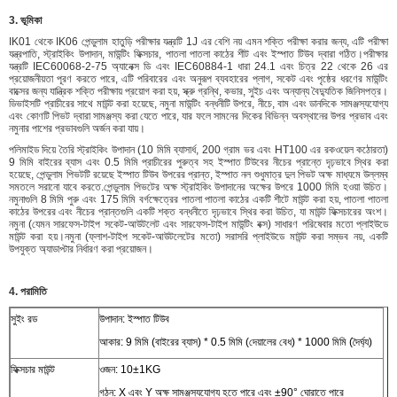
3. ভূমিকা
IK01 থেকে IK06 পেন্ডুলাম হাতুড়ি পরীক্ষার যন্ত্রটি 1J এর বেশি নয় এমন শক্তি পরীক্ষা করার জন্য, এটি পরীক্ষা
যন্ত্রপাতি, স্ট্রাইকিং উপাদান, মাউন্টিং ফিক্সচার, পাতলা পাতলা কাঠের শীট এবং ইস্পাত টিউব দ্বারা গঠিত।পরীক্ষার
যন্ত্রটি IEC60068-2-75 অ্যানেক্স ডি এবং IEC60884-1 ধারা 24.1 এবং চিত্র 22 থেকে 26 এর
প্রয়োজনীয়তা পূরণ করতে পারে, এটি পরিবারের এবং অনুরূপ ব্যবহারের প্লাগ, সকেট এবং পৃষ্ঠের ধরণের মাউন্টিং
বাক্সের জন্য যান্ত্রিক শক্তি পরীক্ষায় প্রয়োগ করা হয়, স্ক্রু গ্রন্থি, কভার, সুইচ এবং অন্যান্য বৈদ্যুতিক জিনিসপত্র।
ডিভাইসটি প্রাচীরের সাথে মাউন্ট করা হয়েছে, নমুনা মাউন্টিং বন্ধনীটি উপরে, নীচে, বাম এবং ডানদিকে সামঞ্জস্যযোগ্য
এবং কোণটি পিভট দ্বারা সামঞ্জস্য করা যেতে পারে, যার ফলে সামনের দিকের বিভিন্ন অবস্থানের উপর প্রভাব এবং
নমুনার পাশের প্রভাবগুলি অর্জন করা যায়।
পলিমাইড দিয়ে তৈরি স্ট্রাইকিং উপাদান (10 মিমি ব্যাসার্ধ, 200 গ্রাম ভর এবং HT100 এর রকওয়েল কঠোরতা)
9 মিমি বাইরের ব্যাস এবং 0.5 মিমি প্রাচীরের পুরুত্ব সহ ইস্পাত টিউবের নীচের প্রান্তে দৃঢ়ভাবে স্থির করা
হয়েছে, পেন্ডুলাম পিভটটি রয়েছে ইস্পাত টিউব উপরের প্রান্ত, ইস্পাত নল শুধুমাত্র দুল পিভট অক্ষ মাধ্যমে উল্লম্ব
সমতলে সরানো যাবে করতে.পেন্ডুলাম পিভটের অক্ষ স্ট্রাইকিং উপাদানের অক্ষের উপরে 1000 মিমি হওয়া উচিত।
নমুনাগুলি 8 মিমি পুরু এবং 175 মিমি বর্গক্ষেত্রের পাতলা পাতলা কাঠের একটি শীটে মাউন্ট করা হয়, পাতলা পাতলা
কাঠের উপরের এবং নীচের প্রান্তগুলি একটি শক্ত বন্ধনীতে দৃঢ়ভাবে স্থির করা উচিত, যা মাউন্ট ফিক্সচারের অংশ।
নমুনা (যেমন সারফেস-টাইপ সকেট-আউটলেট এবং সারফেস-টাইপ মাউন্টিং বক্স) সাধারণ পরিষেবার মতো প্লাইউডে
মাউন্ট করা হয়।নমুনা (ফ্লাশ-টাইপ সকেট-আউটলেটের মতো) সরাসরি প্লাইউডে মাউন্ট করা সম্ভব নয়, একটি
উপযুক্ত অ্যাডাপ্টার নির্ধারণ করা প্রয়োজন।
4. পরামিতি
সুইং রড
উপাদান: ইস্পাত টিউব
আকার: 9 মিমি (বাইরের ব্যাস) * 0.5 মিমি (দেয়ালের বেধ) * 1000 মিমি (দৈর্ঘ্য)
ফিক্সচার মাউন্ট
ওজন: 10±1KG
গঠন: X এবং Y অক্ষ সামঞ্জস্যযোগ্য হতে পারে এবং ±90° ঘোরাতে পারে