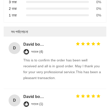
3 তারা
0%
2 তারা
0%
1 তারা
0%
সব পর্যালোচনা
David borland
D
সহায়ক (4)
This is to confirm the order has been well
received and all is in good order. May I thank you
for your very professional service.This has been a
pleasant transaction.
David borland
D
সহায়ক (1)