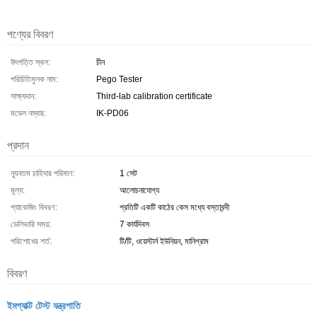
পণ্যের বিবরণ
উৎপত্তি স্থল:
চীন
পরিচিতিমুলক নাম:
Pego Tester
সাক্ষ্যদান:
Third-lab calibration certificate
মডেল নম্বার:
IK-PD06
প্রদান
ন্যূনতম চাহিদার পরিমাণ:
1 সেট
মূল্য:
আলোচনাযোগ্য
প্যাকেজিং বিবরণ:
প্রতিটি একটি কাঠের কেস মধ্যে বস্তাবন্দী
ডেলিভারি সময়:
7 কার্যদিবস
পরিশোধের শর্ত:
টি/টি, ওয়েস্টার্ন ইউনিয়ন, মানিগ্রাম
বিবরণ
ইমপ্যাক্ট টেস্ট যন্ত্রপাতি