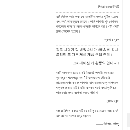
—— সিগমা কানেকটিভিটি
এটি নিশ্চিত করার জন্য যে অর্ডারটি ভালভাবে গৃহীত হয়েছে
এবং সবই ভাল ক্রমে রয়েছে। আমি আপনার খুব পেশাদার
পরিষেবার জন্য আপনাকে ধন্যবাদ জানাতে পারি। এটি একটি
সুন্দর লেনদেন হয়েছে।
—— গ্যালা’র গ্রুপ
강도 시험기 잘 받았습니다।배송 에 감사
드리며 또 다른 제품 제품 구입 연락।
—— 코퍼레이션 에 황동익 입니다।
আমি আপনাকে জানাতে এই ইমেলটি পাঠাচ্ছি যে আমরা
ক্রমাঙ্কন শংসাপত্র সহ 2টি জাহাজ পেয়েছি৷আমি
জাহাজের গুণমান এবং আপনার ভাল কাজের জন্য আপনাকে
ধন্যবাদ জানাতে চাই।আমি আপনার সাথে অন্যান্য বিষয়ে
কাজ করার জন্য অপেক্ষা করতে পারি না।
—— ব্র্যান্ড ফ্রান্স
আমরা নিশ্চিত করতে পারি যে এটি খুব ভালভাবে কাজ করে!
ভাল মানের সরঞ্জাম জন্য ধন্যবাদ।
—— পিপিসি (গ্রীস)