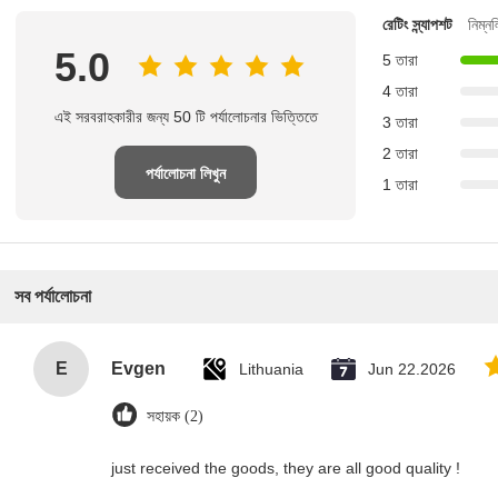
রেটিং স্ন্যাপশট
নিম্ন
5.0
5 তারা
4 তারা
এই সরবরাহকারীর জন্য 50 টি পর্যালোচনার ভিত্তিতে
3 তারা
2 তারা
পর্যালোচনা লিখুন
1 তারা
সব পর্যালোচনা
E
Evgen
Lithuania
Jun 22.2026
সহায়ক (2)
just received the goods, they are all good quality !