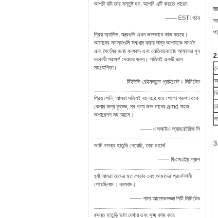
আপনি যদি তার সন্তুষ্ট হন, আপনি এটি করতে পারেন
জল
—— ESTI গঠন
সম
পা
প্রিয় অ্যালিস, যন্ত্রগুলি এখন ভালভাবে কাজ করছে।
আমাদের সমস্যাগুলি সমাধান করার জন্য আপনাকে সমর্থন
এবং ধৈর্য্যের জন্য ধন্যবাদ এবং নেতিবাচকতায় আমাদের খুব
2
দরকারী পরামর্শ দেওয়ার জন্য। সত্যিই একটি ভাল
সহযোগিতা।
ব
অ
—— টিইউভি রেইনল্যান্ড প্রাইভেট। লিমিটেড
ল
প্রিয় পেনি, আমরা সত্যিই বহু বছর ধরে পেগো গ্রুপ থেকে
চ
কেনার জন্য কৃতজ্ঞ, সব পণ্য ভাল মানের amd সহজ
অপারেশন সহ আসে।
প
—— এলআইএ ল্যাবরেটরিজ লি
3
আমি বসন্ত হাতুড়ি পেয়েছি, তারা মহান!
—— বিএসএইচ গ্রুপ
হ্যাঁ আমরা তাদের মত প্রোব এবং আমাদের প্রকৌশলী
পেয়েছিলাম। ধন্যবাদ।
—— গামা আলোকসজ্জা পিটি লিমিটেড
বসন্ত হাতুড়ি ভাল দেখায় এবং সূক্ষ্ম কাজ করে