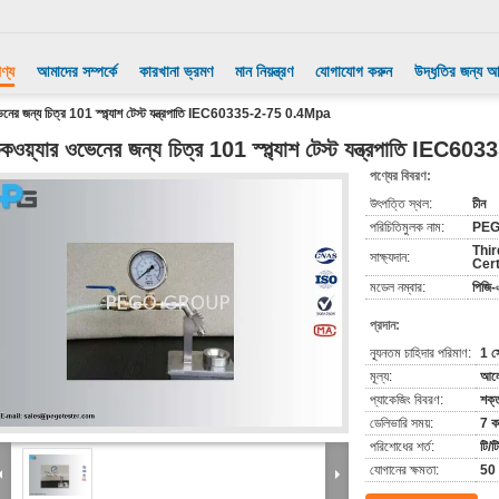
ণ্য
আমাদের সম্পর্কে
কারখানা ভ্রমণ
মান নিয়ন্ত্রণ
যোগাযোগ করুন
উদ্ধৃতির জন্য 
ভেনের জন্য চিত্র 101 স্প্ল্যাশ টেস্ট যন্ত্রপাতি IEC60335-2-75 0.4Mpa
ুকওয়্যার ওভেনের জন্য চিত্র 101 স্প্ল্যাশ টেস্ট যন্ত্রপাতি IE
পণ্যের বিবরণ:
উৎপত্তি স্থল:
চীন
পরিচিতিমুলক নাম:
PEG
Thir
সাক্ষ্যদান:
Cert
মডেল নম্বার:
পিজি
প্রদান:
ন্যূনতম চাহিদার পরিমাণ:
1 স
মূল্য:
আলো
প্যাকেজিং বিবরণ:
শক্
ডেলিভারি সময়:
7 কা
পরিশোধের শর্ত:
টি/ট
যোগানের ক্ষমতা:
50 