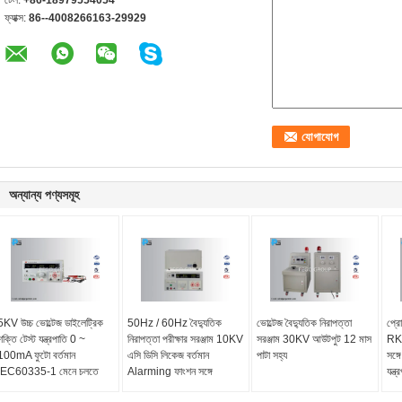
টেল:
+86-18979554054
ফ্যাক্স:
86--4008266163-29929
অন্যান্য পণ্যসমূহ
5KV উচ্চ ভোল্টেজ ডাইলেট্রিক
50Hz / 60Hz বৈদ্যুতিক
ভোল্টেজ বৈদ্যুতিক নিরাপত্তা
প্র
শক্তি টেস্ট যন্ত্রপাতি 0 ~
নিরাপত্তা পরীক্ষার সরঞ্জাম 10KV
সরঞ্জাম 30KV আউটপুট 12 মাস
RK7
100mA ফুটো বর্তমান
এসি ডিসি লিকেজ বর্তমান
পাটা সহ্য
সঙ্গ
IEC60335-1 মেনে চলতে
Alarming ফাংশন সঙ্গে
যন্ত