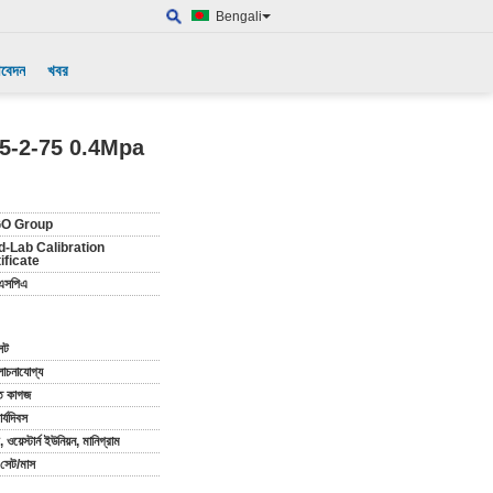
Bengali
আবেদন
খবর
C60335-2-75 0.4Mpa
O Group
d-Lab Calibration
ificate
-এসপিএ
েট
চনাযোগ্য
ত কাগজ
র্যদিবস
ি, ওয়েস্টার্ন ইউনিয়ন, মানিগ্রাম
সেট/মাস