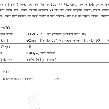
ের চাপ এতটাই নিয়ন্ত্রিত যে বাটির নীচে জল 150 মিমি উপরে ছড়িয়ে পড়ে।সাধারণত মেঝেতে ব্যবহৃ
স্ত যন্ত্রের জন্য, যন্ত্রের সর্বনিম্ন প্রান্তের 50 মিমি নীচে একটি অনুভূমিক সমর্থনে, বাটিটি এমনভ
রে।যন্ত্রটি যাতে সরাসরি জেট দ্বারা আঘাত না করে সেদিকে খেয়াল রাখা হয়।স্প্ল্যাশ পরীক্ষা 5 মিনিটের
. পরামিতি
োলের মাত্রা
Ø35*Ø25*10 মিমি (বাউলের ​​মুখ*বাটির নিচে*এইচ)
গ্রভাগ
Ø2mm, বাটির সাথে 60° বাঁক, যন্ত্রের সর্বনিম্ন প্রান্ত থেকে 50mm নি
িফট ভ্রমণ
1 মি
াপ
0.4Mpa, মিটার ডিসপ্লে
রীক্ষার সময়
5 মিনিট (ম্যানুয়াল নিয়ন্ত্রণ)
. অঙ্কন