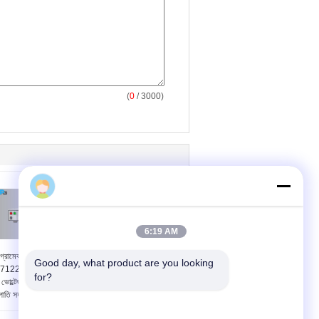
(
0
/ 3000)
6:19 AM
োগ্রামেবল Megger
RK2678XM 32A গ্রাউন্ড
Good day, what product are you looking 
122 আর্ক সনাক্তকরণ
প্রতিরোধ পরীক্ষার সরঞ্জাম
for?
ে ভোল্টেজ ইলেকট্রনিক টেস্ট
IEC60065 / IEC60950
্রপাতি সহ্য
মেনে চলুন