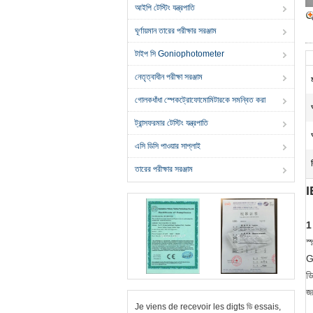
আইপি টেস্টিং যন্ত্রপাতি
ঘূর্ণায়মান তারের পরীক্ষার সরঞ্জাম
টাইপ সি Goniophotometer
নেতৃত্বাধীন পরীক্ষা সরঞ্জাম
গোলকধাঁধা স্পেকট্রোফোমোমিটারকে সমন্বিত করা
ট্রান্সফরমার টেস্টিং যন্ত্রপাতি
এসি ডিসি পাওয়ার সাপ্লাই
তারের পরীক্ষার সরঞ্জাম
I
1
স
G
ডি
জল
Je viens de recevoir les digts ডি essais,