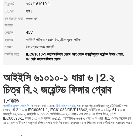
স্ট্যান্ডার্ড:
আইইসি 61010-1
OEM:
হ্যাঁ।
বল প্রয়োগ করা
০-৫০ এন
হয়েছে:
ভোল্টেজ:
45V
ব্যবহার:
আইইসি পরীক্ষার সরঞ্জাম, বৈদ্যুতিক সুরক্ষা পরীক্ষা
গুণমান:
উচ্চ গ্রেড মানের গ্যারান্টি
IEC61010-1 জয়েন্টড ফিঙ্গার প্রোব
হাই গ্রেড গ্যারান্টিযুক্ত জয়েন্টড ফিঙ্গার প্রোব
লক্ষণীয় করা:
,
,
৪৫ ভোল্ট জয়েন্টড ফিঙ্গার প্রোব
আইইসি ৬১০১০-১ ধারা ৬।2.২
চিত্র বি.২ জয়েন্টড ফিঙ্গার প্রোব
1.
পরিচিতি
দ্য
পরীক্ষামূলক প্রোব বি
, নামকরণ করা হয়েছে
যৌথ আঙুল প্রোব
, ধারা ৫ এর প্রয়োজনীয়তা অনুযায়ী ডিজাইন করা
হয়েছে।9.2.1 এবং IEC60601-1, IEC61032/GB/T 16842, পরিশিষ্ট V এর চিত্র 61.২ এবং
আইইসি ৬২৩৬৮-১, আইইসি ৬০৩৩৫-১, আইইসি ৬০৫২৯, ধারা ৮ এর ধারা ৮ এর চিত্র ভি-২।2.5
IEC60598-1, ক্লজ ১০.১ এবং ক্লজ ১৬2.2.২ আইইসি ৬০৮৮৪-১ এবং ৩ নং ধারা।8.1 এএস/এনজেডএস
৩১১২ এবং এটি এমন যন্ত্রপাতিগুলির খোলার পরিদর্শন করতে ব্যবহৃত হয় যা শিশুদের কাছে পৌঁছানোর সম্ভাবনা কম।