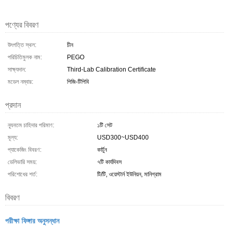
পণ্যের বিবরণ
উৎপত্তি স্থল:
চীন
পরিচিতিমুলক নাম:
PEGO
সাক্ষ্যদান:
Third-Lab Calibration Certificate
মডেল নম্বার:
পিজি-টিপিবি
প্রদান
ন্যূনতম চাহিদার পরিমাণ:
১টি সেট
মূল্য:
USD300~USD400
প্যাকেজিং বিবরণ:
কার্টুন
ডেলিভারি সময়:
৭টি কার্যদিবস
পরিশোধের শর্ত:
টি/টি, ওয়েস্টার্ন ইউনিয়ন, মানিগ্রাম
বিবরণ
পরীক্ষা ফিঙ্গার অনুসন্ধান