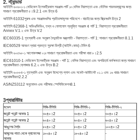
2. স্ট্যান্ডার্ড
আইইসি ৬০৬০১-১ মেডিকেল ইলেকট্রিকাল সরঞ্জাম-পার্ট ১ঃ বেসিক নিরাপত্তা এবং মৌলিক পারফরম্যান্সের জন্য
সাধারণ প্রয়োজনীয়তা ৫।9.2.1 এবং চিত্র 6
আইইসি 61032পুরুষ এবং সরঞ্জামগুলির প্রতিরক্ষামূলক পরিবেশে - যাচাইয়ের জন্য স্ক্রিনগুলি চিত্র 2
আইইসি 62368-1 অডিও/ভিডিও, তথ্য ও যোগাযোগ প্রযুক্তি সরঞ্জাম ¢ পার্ট 1: নিরাপত্তা প্রয়োজনীয়তা
Annex V.1.২ এবং চিত্র V.2
IEC60335-1 গৃহস্থালী এবং অনুরূপ বৈদ্যুতিক যন্ত্রপাতি - নিরাপত্তা - পার্ট 1: সাধারণ প্রয়োজনীয়তা 8.1.1
IEC60529 আবরণ দ্বারা প্রদত্ত সুরক্ষা ডিগ্রী (আইপি কোড) টেবিল 6
আইইসি ৬০৫৯৮-১ আলোকসজ্জা ০১ঃ সাধারণ প্রয়োজনীয়তা এবং পরীক্ষা ধারা ৮।2.5
IEC61010-1 মেডিকেল ইলেকট্রিক সরঞ্জাম - পার্ট 1: বেসিক নিরাপত্তা এবং অপরিহার্য কর্মক্ষমতা জন্য সাধারণ
প্রয়োজনীয়তা ক্লোজার 6.2.২ এবং চিত্র B.2
আইইসি ৬০৮৮৪-১ গৃহস্থালি এবং অনুরূপ উদ্দেশ্যে প্লাগ এবং সকেট-আউটলেট ০১.১ এবং ১৬ ধারাঃ সাধারণ
প্রয়োজনীয়তা2.2.2
AS/NZS3112 অনুমোদন এবং পরীক্ষার স্পেসিফিকেশন8.1
3প্যারামিটার
মডেল
পিজি-টিপিবি
পিজি-টিপিবি-১
পিজি-টিপিবি-২
জয়েন্ট পয়েন্ট আকার 1
৩০±০।2
৩০±০।2
৩০±০।2
জয়েন্ট পয়েন্ট আকার 2
৬০±০।2
৬০±০।2
৬০±০।2
আঙুলের দৈর্ঘ্য
৮০±০।2
৮০±০।2
১০০±০।2
আঙ্গুলের পাতা থেকে ব্যাফেলের
১৮০±০।2
১৮০±০।2
-
আকার