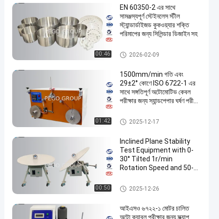
EN 60350-2 এর সাথে
সামঞ্জস্যপূর্ণ স্টেইনলেস স্টীল
স্ট্যান্ডার্ডাইজড কুকওয়্যার শক্তি
পরিমাপের জন্য সিলিন্ডার ডিজাইন সহ
আবেশন কুকার বদনা
00:46
2026-02-09
1500mm/min গতি এবং
29±2° কোণে ISO 6722-1 এর
সাথে সঙ্গতিপূর্ণ অটোমোটিভ কেবল
পরীক্ষার জন্য স্যান্ডপেপার ঘর্ষণ পরীক্ষা
যন্ত্র
তারের পরীক্ষার সরঞ্জাম
01:42
2025-12-17
Inclined Plane Stability
Test Equipment with 0-
30° Tilted 1r/min
Rotation Speed and 50-
125KG Bearing Capacity
বৈদ্যুতিক নিরাপত্তা টেস্ট যন্ত্রপাতি
00:50
2025-12-26
আইএসও ৬৭২২-১ মোটর চালিত
অটো ক্যাবল পরীক্ষার জন্য স্ক্র্যাপ