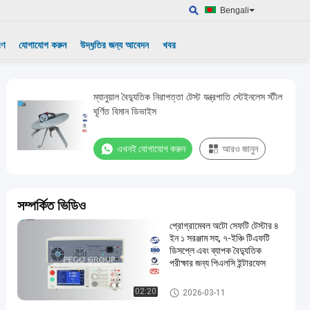
Bengali
রণ
যোগাযোগ করুন
উদ্ধৃতির জন্য আবেদন
খবর
ম্যানুয়াল বৈদ্যুতিক নিরাপত্তা টেস্ট যন্ত্রপাতি স্টেইনলেস স্টীল
ঘূর্ণিত বিমান ডিভাইস
এখনই যোগাযোগ করুন
আরও জানুন
সম্পর্কিত ভিডিও
প্রোগ্রামেবল অটো সেফটি টেস্টার ৪
ইন ১ সরঞ্জাম সহ, ৭-ইঞ্চি টিএফটি
ডিসপ্লে এবং ব্যাপক বৈদ্যুতিক
পরীক্ষার জন্য পিএলসি ইন্টারফেস
বৈদ্যুতিক নিরাপত্তা টেস্ট যন্ত্রপাতি
02:20
2026-03-11