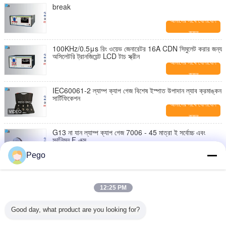
break
আমাদের সাথে যোগাযোগ
করুন
100KHz/0.5μs রিং ওয়েভ জেনারেটর 16A CDN সিমুলেট করার জন্য
অসিলেটরি ট্রানজিয়েন্ট LCD টাচ স্ক্রীন
আমাদের সাথে যোগাযোগ
করুন
IEC60061-2 ল্যাম্প ক্যাপ গেজ বিশেষ ইস্পাত উপাদান ল্যাব ক্রমাঙ্কন
সার্টিফিকেশন
আমাদের সাথে যোগাযোগ
করুন
G13 না যান ল্যাম্প ক্যাপ গেজ 7006 - 45 মাত্রা ই সর্বোচ্চ এবং
সর্বনিম্ন F এক্স
আমাদের সাথে যোগাযোগ
Pego
করুন
স্টেইনলেস স্টীল ল্যাম্প ক্যাপ গেজ, যান এবং না যান গেজ অনুমোদন
12:25 PM
আমাদের সাথে যোগাযোগ
করুন
Good day, what product are you looking for?
উচ্চ ঘনত্ব ল্যাম্প না যান পিন গেজ টেস্টিং ব্যাজগুলিতে প্রয়োগ করুন
7006-121-1