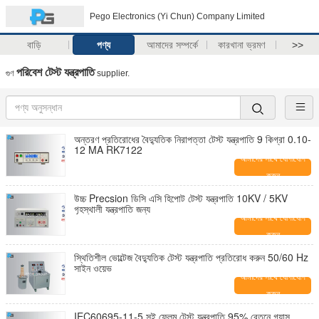
Pego Electronics (Yi Chun) Company Limited
বাড়ি
পণ্য
আমাদের সম্পর্কে
কারখানা ভ্রমণ
>>
পরিবেশ টেস্ট যন্ত্রপাতি
গুণ
supplier.
অন্তরণ প্রতিরোধের বৈদ্যুতিক নিরাপত্তা টেস্ট যন্ত্রপাতি 9 কিগ্রা 0.10-
12 MA RK7122
আমাদের সাথে যোগাযোগ
করুন
উচ্চ Precsion ডিসি এসি হিপোট টেস্ট যন্ত্রপাতি 10KV / 5KV
গৃহস্থালী যন্ত্রপাতি জন্য
আমাদের সাথে যোগাযোগ
করুন
স্থিতিশীল ভোল্টেজ বৈদ্যুতিক টেস্ট যন্ত্রপাতি প্রতিরোধ করুন 50/60 Hz
সাইন ওয়েভ
আমাদের সাথে যোগাযোগ
করুন
IEC60695-11-5 সুই ফ্লেম টেস্ট যন্ত্রপাতি 95% বেতনে গ্যাস