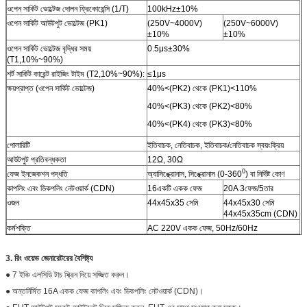
ওপেন সার্কিট ভোল্টেজ দোলন ফ্রিকোয়েন্সি (1/T)
100kHz±10%
ওপেন সার্কিট আউটপুট ভোল্টেজ (PK1)
(250V~4000V)
(250V~6000V)
±10%
±10%
ওপেন সার্কিট ভোল্টেজ বৃদ্ধির সময়
0.5μs±30%
(T1,10%~90%)
শর্ট সার্কিট কারেন্ট রাইজিং টাইম (T2,10%~90%):
≤1μs
ক্ষয়প্রাপ্ত (ওপেন সার্কিট ভোল্টেজ)
40%<(PK2) থেকে (PK1)<110%
40%<(PK3) থেকে (PK2)<80%
40%<(PK4) থেকে (PK3)<80%
পোলারিটি
ইতিবাচক, নেতিবাচক, ইতিবাচক/নেতিবাচক স্বয়ংক্রিয়
আউটপুট প্রতিবন্ধকতা
12Ω, 30Ω
0
ফেজ ইনজেকশন পদ্ধতি
অ্যাসিঙ্ক্রোনাস, সিঙ্ক্রোনাস (0-360
) বা নির্দিষ্ট কোণ
কাপলিং এবং ডিকপলিং নেটওয়ার্ক (CDN)
16একটি একক ফেজ
20A 3ফেজ/5তার
ওজন
44x45x35 সেমি
44x45x30 সেমি
44x45x35cm (CDN)
কর্মশক্তি
AC 220V একক ফেজ, 50Hz/60Hz
3. রিং ওয়েভ জেনারেটরের বৈশিষ্ট্য
● 7 ইঞ্চি এলসিডি টাচ স্ক্রিন দিয়ে সজ্জিত করুন।
● অন্তর্নির্মিত 16A একক ফেজ কাপলিং এবং ডিকপলিং নেটওয়ার্ক (CDN)।