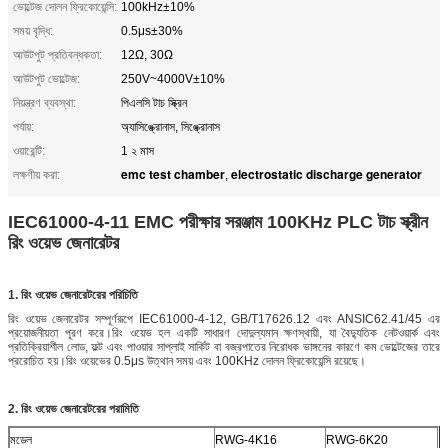
ভোল্টেজ দোলন ফ্রিকোয়েন্সি:
100kHz±10%
সময় বৃদ্ধি:
0.5μs±30%
আউটপুট প্রতিবন্ধকতা:
12Ω, 30Ω
আউটপুট ভোল্টেজ:
250V~4000V±10%
নিয়ন্ত্রণ ব্যবস্থা:
পিএলসি টাচ স্ক্রিন
পর্যায়:
অ্যাসিঙ্ক্রোনাস, সিঙ্ক্রোনাস
ওয়ারেন্টি:
1 ২ মাস
emc test chamber
electrostatic discharge generator
লক্ষণীয় করা:
,
IEC61000-4-11 EMC পরীক্ষার সরঞ্জাম 100KHz PLC টাচ স্ক্রীন
রিং ওয়েভ জেনারেটর
1. রিং ওয়েভ জেনারেটরের পরিচিতি
রিং ওয়েভ জেনারেটর সম্পূর্ণরূপে IEC61000-4-12, GB/T17626.12 এবং ANSIC62.41/45 এর
প্রয়োজনীয়তা পূরণ করে।রিং ওয়েভ হল একটি সাধারণ দোদুল্যমান ক্ষণস্থায়ী, যা বৈদ্যুতিক নেটওয়ার্ক এবং
প্রতিক্রিয়াশীল লোড, ফল্ট এবং পাওয়ার সাপ্লাই সার্কিট বা বজ্রপাতের নিরোধক ভাঙ্গনের কারণে কম ভোল্টেজের তারে
প্ররোচিত হয়।রিং ওয়েভের 0.5μs উত্থান সময় এবং 100KHz দোলন ফ্রিকোয়েন্সি রয়েছে।
2. রিং ওয়েভ জেনারেটরের পরামিতি
মডেল
RWG-4K16
RWG-6K20