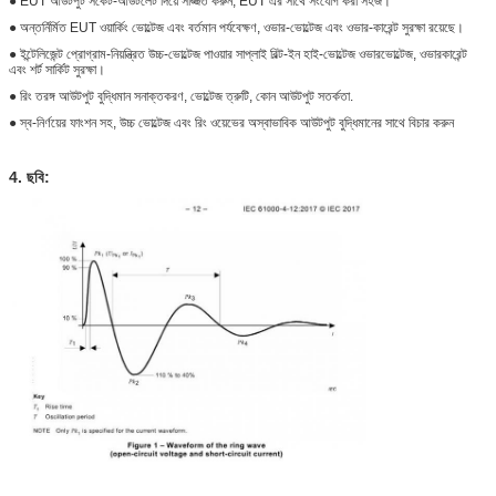
● EUT আউটপুট সকেট-আউটলেট দিয়ে সজ্জিত করুন, EUT এর সাথে সংযোগ করা সহজ।
● অন্তর্নির্মিত EUT ওয়ার্কিং ভোল্টেজ এবং বর্তমান পর্যবেক্ষণ, ওভার-ভোল্টেজ এবং ওভার-কারেন্ট সুরক্ষা রয়েছে।
● ইন্টেলিজেন্ট প্রোগ্রাম-নিয়ন্ত্রিত উচ্চ-ভোল্টেজ পাওয়ার সাপ্লাই বিল্ট-ইন হাই-ভোল্টেজ ওভারভোল্টেজ, ওভারকারেন্ট
এবং শর্ট সার্কিট সুরক্ষা।
● রিং তরঙ্গ আউটপুট বুদ্ধিমান সনাক্তকরণ, ভোল্টেজ ত্রুটি, কোন আউটপুট সতর্কতা.
● স্ব-নির্ণয়ের ফাংশন সহ, উচ্চ ভোল্টেজ এবং রিং ওয়েভের অস্বাভাবিক আউটপুট বুদ্ধিমানের সাথে বিচার করুন
4. ছবি: