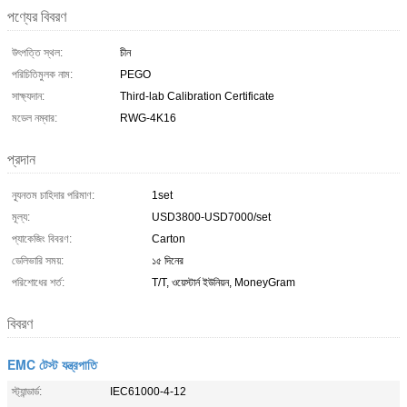
পণ্যের বিবরণ
উৎপত্তি স্থল:
চীন
পরিচিতিমুলক নাম:
PEGO
সাক্ষ্যদান:
Third-lab Calibration Certificate
মডেল নম্বার:
RWG-4K16
প্রদান
ন্যূনতম চাহিদার পরিমাণ:
1set
মূল্য:
USD3800-USD7000/set
প্যাকেজিং বিবরণ:
Carton
ডেলিভারি সময়:
১৫ দিনের
পরিশোধের শর্ত:
T/T, ওয়েস্টার্ন ইউনিয়ন, MoneyGram
বিবরণ
EMC টেস্ট যন্ত্রপাতি
স্ট্যান্ডার্ড:
IEC61000-4-12