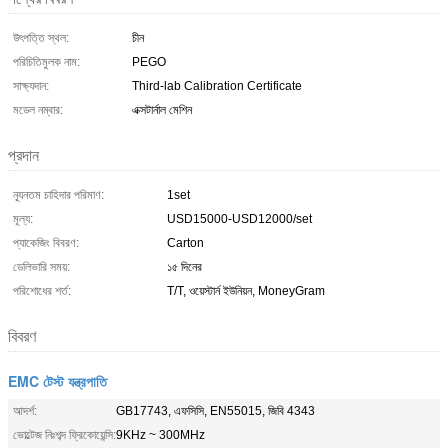
উৎপত্তি স্থল:
চীন
পরিচিতিমুলক নাম:
PEGO
সাক্ষ্যদান:
Third-lab Calibration Certificate
মডেল নম্বার:
এক্সটার্নাল মেশিন
প্রদান
ন্যূনতম চাহিদার পরিমাণ:
1set
মূল্য:
USD15000-USD12000/set
প্যাকেজিং বিবরণ:
Carton
ডেলিভারি সময়:
১৫ দিনের
পরিশোধের শর্ত:
T/T, ওয়েস্টার্ন ইউনিয়ন, MoneyGram
বিবরণ
EMC টেস্ট যন্ত্রপাতি
আদর্শ:
GB17743, এফসিসি, EN55015, জিবি 4343
ভোল্টেজ নিঃশব্দ ফ্রিকোয়েন্সি:
9KHz ~ 300MHz