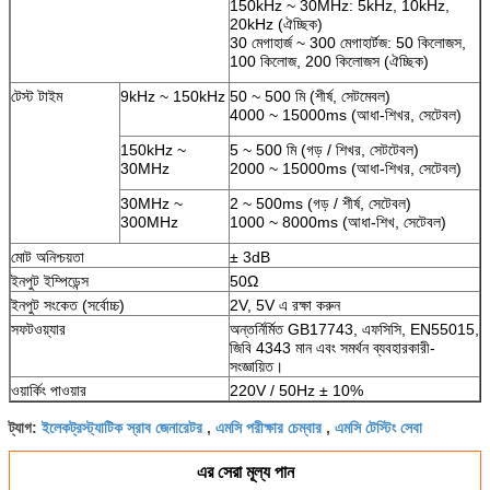
150kHz ~ 30MHz: 5kHz, 10kHz,
20kHz (ঐচ্ছিক)
30 মেগাহার্জ ~ 300 মেগাহার্টজ: 50 কিলোজস,
100 কিলোজ, 200 কিলোজস (ঐচ্ছিক)
টেস্ট টাইম
9kHz ~ 150kHz
50 ~ 500 মি (শীর্ষ, সেটমেবল)
4000 ~ 15000ms (আধা-শিখর, সেটেবল)
150kHz ~
5 ~ 500 মি (গড় / শিখর, সেটটেবল)
30MHz
2000 ~ 15000ms (আধা-শিখর, সেটেবল)
30MHz ~
2 ~ 500ms (গড় / শীর্ষ, সেটেবল)
300MHz
1000 ~ 8000ms (আধা-শিখ, সেটেবল)
মোট অনিশ্চয়তা
± 3dB
ইনপুট ইম্পিডেন্স
50Ω
ইনপুট সংকেত (সর্বোচ্চ)
2V, 5V এ রক্ষা করুন
সফটওয়্যার
অন্তর্নির্মিত GB17743, এফসিসি, EN55015,
জিবি 4343 মান এবং সমর্থন ব্যবহারকারী-
সংজ্ঞায়িত।
ওয়ার্কিং পাওয়ার
220V / 50Hz ± 10%
ইলেকট্রস্ট্যাটিক স্রাব জেনারেটর
এমসি পরীক্ষার চেম্বার
এমসি টেস্টিং সেবা
ট্যাগ:
,
,
এর সেরা মূল্য পান