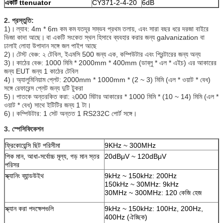
একটি
ttenuator
CY371-2-4-20
6dB
2. প্রস্তুতি:
1)।
ল্যাব: 4m * 6m কম কম
যতদূর সম্ভব প্রথম তলায়, এবং সারা বছর ধরে দরজা বাইরে
ভিজা কাদা আছে।
বা একটি সংকেত স্থল হিসাবে ব্যবহার করার জন্য galvanization বা
ঢালাই লোহা উপাদান সঙ্গে জল পাইপ আছে
2)।
টেস্ট বেঞ্চ: ২ টেবিল, ইএমসি 500 জন্য এক, কম্পিউটার এবং প্রিন্টারের জন্য অন্য
3)।
কাঠের বেঞ্চ: 1000 মিমি * 2000mm * 400mm (ডাব্লু * এল * এইচ) এর আকারের
জন্য EUT জন্য 1 কাঠের টেবিল
4)।
অ্যালুমিনিয়াম প্লেট: 2000mm * 1000mm * (2 ~ 3) মিমি (এল * ওয়াট * বেধ)
সঙ্গে রেফারেন্স প্লেট জন্য দুটি টুকরা
5)।
পাতকে অন্তরকিত করা: ২000 মিটার আকারের * 1000 মিমি * (10 ~ 14) মিমি (এল *
ওয়াট * বেধ) সাথে ইটিটির জন্য 1 টা।
6)।
কম্পিউটার: 1 সেট অন্তত 1 RS232C পোর্ট সঙ্গে।
3. স্পেসিফিকেশন
ফ্রিকোয়েন্সি ছিট পরিসীমা
9KHz ~ 300MHz
পিক মান, আধা-সর্বোচ্চ মূল্য, গড় মান স্তর
20dBμV ~ 120dBμV
পরিসর
স্ক্যানিং ব্যান্ডউইথ
9kHz ~ 150kHz: 200Hz
150kHz ~ 30MHz: 9kHz
30MHz ~ 300MHz: 120 কেজি হেজ
স্ক্যান করা পদক্ষেপগুলি
9kHz ~ 150kHz: 100Hz, 200Hz,
400Hz (ঐচ্ছিক)