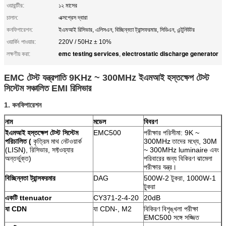
ওয়ারান্টীর:
১২ মাসের
চালান:
এক্সপ্রেস দ্বারা
কনফিগারেশন:
ইএমআই রিসিভার, এলিসএন, বিচ্ছিন্নতা ট্রান্সফরমার, সিডিএন, এন্টুনিউটর
ওয়ার্কিং পাওয়ার:
220V / 50Hz ± 10%
emc testing services
electrostatic discharge generator
লক্ষণীয় করা:
,
EMC টেস্ট যন্ত্রপাতি 9KHz ~ 300MHz ইএমআই হস্তক্ষেপ টেস্ট
সিস্টেম সঞ্চালিত EMI রিসিভার
1. কনফিগারেশন
নাম
মডেল
বিবরণ
ইএমআই হস্তক্ষেপ টেস্ট সিস্টেম
EMC500
পরীক্ষার পরিসীমা: 9K ~
পরিচালিত (
কৃত্রিম মাথ নেটওয়ার্ক
300MHz
তাদের মধ্যে, 30M
(LISN), রিসিভার, সফ্টওয়্যার
~ 300MHz luminaire এবং
অন্তর্ভুক্ত)
পরিবারের জন্য বিকিরণ ঝামেলা
পরীক্ষার যন্ত্র।
বিচ্ছিন্নতা ট্রান্সফরমার
DAG
500W-2 টুকরা, 1000W-1
টুকরা
একটি
ttenuator
CY371-2-4-20
20dB
যা CDN
যা CDN-, M2
বিকিরণ বিশৃঙ্খলা পরীক্ষা
EMC500 সঙ্গে সজ্জিত