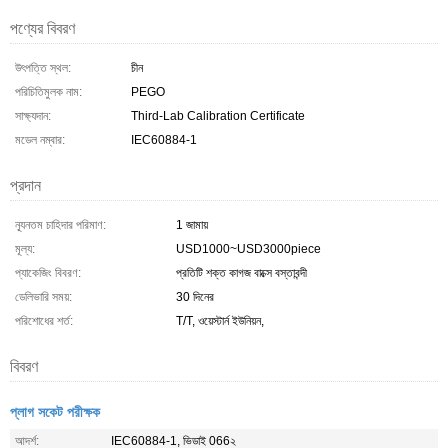
পণ্যের বিবরণ
উৎপত্তি স্থল:
চীন
পরিচিতিমুলক নাম:
PEGO
সাক্ষ্যদান:
Third-Lab Calibration Certificate
মডেল নম্বার:
IEC60884-1
প্রদান
ন্যূনতম চাহিদার পরিমাণ:
1 জামায়
মূল্য:
USD1000~USD3000piece
প্যাকেজিং বিবরণ:
প্রতিটি শক্ত কাগজ বাক্সে বস্তাবন্দী
ডেলিভারি সময়:
30 দিনের
পরিশোধের শর্ত:
T/T, ওয়েস্টার্ন ইউনিয়ন,
বিবরণ
প্লাগ সকেট পরীক্ষক
আদর্শ:
IEC60884-1, ভিডাই 066২