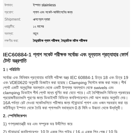
উপাদান:
ইস্পাত stainless
প্রয়োগ:
প্লাগ এবং সকেট-আউটলেটের জন্য
Shipment:
এক্সপ্রেস দ্বারা
ওয়ারান্টীর:
১২ মাসের
অবস্থা:
নতুন
বৈদ্যুতিক প্লাগ পরীক্ষক
বৈদ্যুতিক নাটক পরীক্ষক
লক্ষণীয় করা:
,
IEC60884-1 প্লাগ সকেট পরীক্ষক সর্বোচ্চ এবং নূন্যতম প্রত্যাহার ফোর্স
টেস্ট যন্ত্রপাতি
1। পরিচিতি
সর্বোচ্চ এবং মিনিমাম প্রত্যাহার বাহিনী পরীক্ষা যন্ত্র IEC 60884-1 চিত্র 18 এবং চিত্র 19
এবং VDE0620 অনুযায়ী ডিজাইন করা হয়েছে।
Clamping সিস্টেম কাজ করা সহজ।
শীর্ষ
প্লেট একটি অনুভূমিক অবস্থান থেকে একটি উল্লম্ব অবস্থান থেকে swivels এবং
clamping ডিভাইস শীর্ষ প্লেট মধ্যে ঘূর্ণিত করা যেতে পারে।
এই বৈশিষ্ট্যগুলি বিভিন্ন প্রকারের
প্রয়োজনীয়তাগুলি পূরণের জন্য ডিভাইসটি বিভিন্ন কনফিগারেশনে সেট আপ করার অনুমতি দেয়।
16A পর্যন্ত রেট দেওয়া সকেটগুলিতে পরীক্ষার জন্য স্ট্যান্ডার্ড প্লাগ এবং ওজন সরবরাহ করা হয়
কঠিনীভূত ইস্পাত থেকে তৈরি করা প্লাগগুলি যথাক্রমে 0.8 মিমি ও উচ্চতা থেকে ঊর্ধ্বমুখী।
2. স্পেসিফিকেশন
1) গণপ্রজাতন্ত্রী ভর এবং সম্পূরক ভর উদ্দীপিত করে
2) স্ট্যান্ডার্ড কনফিগারেশন: 10 টা একক পিন গাইড / 16 এ একক পিন গেজ / 10 ডি