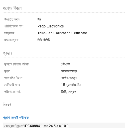
পণ্যের বিবরণ
উৎপত্তি স্থল:
চীন
পরিচিতিমুলক নাম:
Pego Electronics
সাক্ষ্যদান:
Third-Lab Calibration Certificate
মডেল নম্বার:
পিজি-সিপিটি
প্রদান
ন্যূনতম চাহিদার পরিমাণ:
১টি সেট
মূল্য:
আলোচনাযোগ্য
প্যাকেজিং বিবরণ:
কাঠের ক্ষেত্রে
ডেলিভারি সময়:
15 ব্যবসায়িক দিন
পরিশোধের শর্ত:
টি/টি, পেপ্যাল
বিবরণ
প্লাগ সকেট পরীক্ষক
রেফারেন্স স্ট্যান্ডার্ড:
IEC60884-1 ধারা 24.5 এবং 10.1