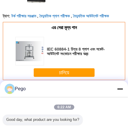
টর্ক পরীক্ষার সরঞ্জাম
বৈদ্যুতিক প্লাগ পরীক্ষক
বৈদ্যুতিক আউটলেট পরীক্ষক
ট্যাগ:
,
,
এর সেরা মূল্য পান
IEC 60884-1 চিত্র 8 প্লাগ এবং সকেট-
আউটলেট সংকোচন পরীক্ষার যন্ত্র
চালিয়ে
প্লাগ সকেট পরীক্ষক
অধিক
Pego
6:22 AM
Good day, what product are you looking for?
চিত্র 30
টেক্ক প্লাগ সকেট
ভারবহন ব্যারেল প্লাগ
বায়ুসংক্রান্ত প্লাগ সকেট
উচ্চ নির্ভুলতা
রাইজিং জন্য
পরীক্ষক ডাইরেক্ট প্লাগ
সকেট পরীক্ষক স্টেইনলেস
জীবন পরীক্ষক 5 থেকে
পরীক্