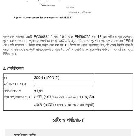
কম্প্রেশন পরীক্ষার যন্ত্রটি EC60884-1 ধারা 10.1 এবং EN50075 ধারা 13 এর পরীক্ষার প্রয়োজনীয়তা
পূরণ করতে পারে।1. প্লাগ বা পোর্টেবল সকেট-আউটলেট নমুনা দুটি সমতল পৃষ্ঠের মধ্যে চাপ দেওয়া হয় 150N
এর একটি বল সঙ্গে 5 মিনিট জন্য, নমুনা চেক করা হয় 15 মিনিট বল থেকে অপসারণ পরে,এটি এমন বিকৃতি প্রদর্শন
করবে না যার ফলে সংশ্লিষ্ট মানচিত্রগুলিতে প্রদর্শিত সেই মাত্রাগুলির অপ্রয়োজনীয় পরিবর্তন হবে যা নিরাপত্তা
নিশ্চিত করে.
2. স্পেসিফিকেশন
ভর
300N (150N*2)
কর্মক্ষেত্রের সংখ্যা
1
অপারেশন মোড
ম্যানুয়াল
ফোকস প্রয়োগের সময়
৫ মিনিট (আইইসি ৬০৮৮৪-১-এর ১০.১ ধারা অনুযায়ী)
১ মিনিট (আইইসি ৬০৮৮৪-১-এর ২৪.৫ ধারা অনুযায়ী)
রেটিং ও পর্যালোচনা
সামগ্রিক রেটিং