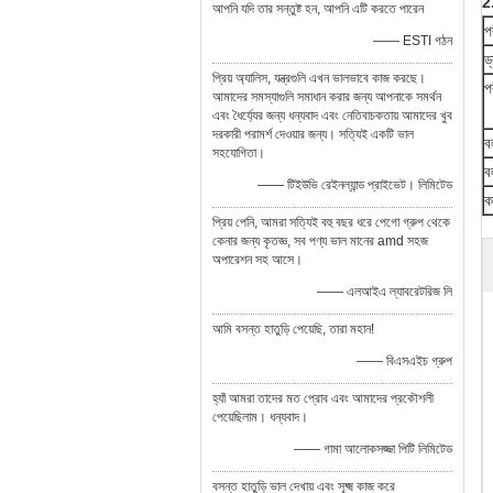
2
আপনি যদি তার সন্তুষ্ট হন, আপনি এটি করতে পারেন
প
—— ESTI গঠন
ড
প্রিয় অ্যালিস, যন্ত্রগুলি এখন ভালভাবে কাজ করছে।
প
আমাদের সমস্যাগুলি সমাধান করার জন্য আপনাকে সমর্থন
এবং ধৈর্য্যের জন্য ধন্যবাদ এবং নেতিবাচকতায় আমাদের খুব
দরকারী পরামর্শ দেওয়ার জন্য। সত্যিই একটি ভাল
ব
সহযোগিতা।
ব
—— টিইউভি রেইনল্যান্ড প্রাইভেট। লিমিটেড
ক
প্রিয় পেনি, আমরা সত্যিই বহু বছর ধরে পেগো গ্রুপ থেকে
কেনার জন্য কৃতজ্ঞ, সব পণ্য ভাল মানের amd সহজ
অপারেশন সহ আসে।
—— এলআইএ ল্যাবরেটরিজ লি
আমি বসন্ত হাতুড়ি পেয়েছি, তারা মহান!
—— বিএসএইচ গ্রুপ
হ্যাঁ আমরা তাদের মত প্রোব এবং আমাদের প্রকৌশলী
পেয়েছিলাম। ধন্যবাদ।
—— গামা আলোকসজ্জা পিটি লিমিটেড
বসন্ত হাতুড়ি ভাল দেখায় এবং সূক্ষ্ম কাজ করে