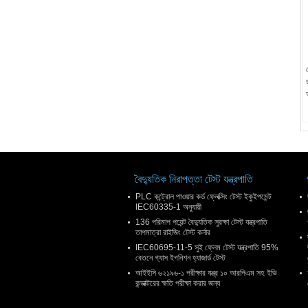
বৈদ্যুতিক নিরাপত্তা টেস্ট যন্ত্রপাতি
PLC কন্ট্রোল পাওয়ার কর্ড ফ্লেক্সিং টেস্ট ইকুইপমেন্ট
IEC60335-1 অনুযায়ী
136 পরিমাপ পয়েন্ট বৈদ্যুতিক সুরক্ষা টেস্ট যন্ত্রপাতি
তাপমাত্রা রাইজিং টেস্ট কর্নার
IEC60695-11-5 সুই ফ্লেম টেস্ট যন্ত্রপাতি 95%
বেতনে গ্যাস ইগনিশন হ্যাজার্ড টেস্ট
আইইসি ৬২১৯৬-১ পরীক্ষার যন্ত্র ১০ আরপিএম সহ ইভি
কন্ডাক্টরের ক্ষতি পরীক্ষা করার জন্য