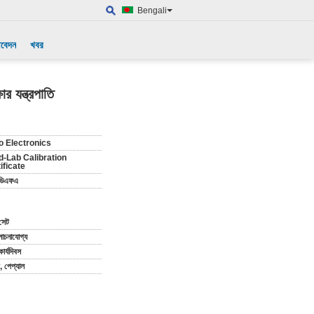
Bengali
আবেদন
খবর
র যন্ত্রপাতি
o Electronics
d-Lab Calibration
ificate
-ডিএফএ
 সেট
চনাযোগ্য
ার্যদিবস
ি, পেপ্যাল