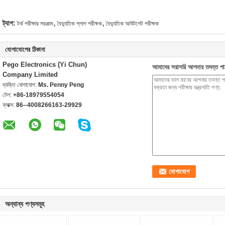
,
,
ট্যাগ:
টর্ক পরীক্ষার সরঞ্জাম
বৈদ্যুতিক প্লাগ পরীক্ষক
বৈদ্যুতিক আউটলেট পরীক্ষক
যোগাযোগের ঠিকানা
Pego Electronics (Yi Chun)
আমাদের সরাসরি আপনার তদন্ত পা
Company Limited
ব্যক্তি যোগাযোগ:
Ms. Penny Peng
টেল:
+86-18979554054
ফ্যাক্স:
86--4008266163-29929
অন্যান্য পণ্যসমূহ