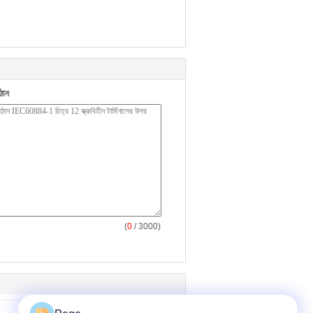
ঠান
(
0
/ 3000)