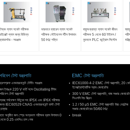
টেক্ক প্লাগ সকেট পরীক্ষক
ভারবহন ব্যারেল প্লাগ সকেট
বায়ুসংক্রান্ত প্লাগ সকেট জীবন
ম্যা
ডাইরেক্ট প্লাগ জন্য বিভিন্ন
পরীক্ষক স্টেইনলেস স্টীল উপাদান
পরীক্ষক 5 থেকে 60 টাইমস /
পরীক
অ্যাডাপ্টার - সরঞ্জাম
50 Hz শক্তি
ন্যূনতম PLC কন্ট্রোল সিস্টেম
মন্ত
পরিবেশ টেস্ট যন্ত্রপাতি
EMC টেস্ট যন্ত্রপাতি
ড্রপপ্রুফ এনভায়রনমেন্ট টেস্টিং সরঞ্জাম
IEC61000-4-2 EMC টেস্ট যন্ত্রপাতি, 20 কে
ইলেক্ট্রোস্ট্যাটিক স্রাব জেনারেটর
জল ট্যাঙ্ক 220 V ভর্তি সঙ্গে Oscillating টিউব
পরিবেশ টেস্ট যন্ত্রপাতি
300 V EMC টেস্ট যন্ত্রপাতি, বাজ সঞ্চার জেনারেট
পিএলসি টাচ স্ক্রিন
স্বচ্ছ পর্যবেক্ষণ উইন্ডো সহ IP5X এবং IP6X পরীক্ষার
জন্য IEC60529 CNAS এনভায়রনমেন্ট ডাস্ট টেস্ট
1.2 / 50 μS EMC টেস্ট যন্ত্রপাতি উচ্চ ভোল্টেজ
চেম্বার
সঞ্চার জেনারেটরের 50/60 Hz
হাত অনুষ্ঠিত জল স্প্রে অগ্রভাগ পরীক্ষক ব্রাস উপাদান 0
break
থেকে 0.25 এমপিএ চাপ গেজ