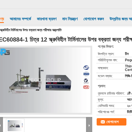
ণ্য
আমাদের সম্পর্কে
কারখানা ভ্রমণ
মান নিয়ন্ত্রণ
যোগাযোগ করুন
উদ্ধৃতির জন্য 
বিহীন টার্মিনালের উপর বক্রতা জন্য পরীক্ষার যন্ত্রপাতি
EC60884-1 চিত্র 12 স্ক্রুবিহীন টার্মিনালের উপর বক্রতা জন্য পরীক্ষা
পণ্যের বিবরণ:
উৎপত্তি স্থল:
চীন
পরিচিতিমুলক নাম:
Peg
Thir
সাক্ষ্যদান:
Cert
মডেল নম্বার:
পিজি
প্রদান:
ন্যূনতম চাহিদার পরিমাণ:
১টি
মূল্য:
আলো
ডেলিভারি সময়:
২০ ক
পরিশোধের শর্ত:
টি/ট
যোগাযোগ