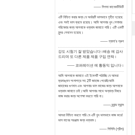
—— সিগমা কানেকটিভিটি
এটি নিশ্চিত করার জন্য যে অর্ডারটি ভালভাবে গৃহীত হয়েছে
এবং সবই ভাল ক্রমে রয়েছে। আমি আপনার খুব পেশাদার
পরিষেবার জন্য আপনাকে ধন্যবাদ জানাতে পারি। এটি একটি
সুন্দর লেনদেন হয়েছে।
—— গ্যালা’র গ্রুপ
강도 시험기 잘 받았습니다।배송 에 감사
드리며 또 다른 제품 제품 구입 연락।
—— 코퍼레이션 에 황동익 입니다।
আমি আপনাকে জানাতে এই ইমেলটি পাঠাচ্ছি যে আমরা
ক্রমাঙ্কন শংসাপত্র সহ 2টি জাহাজ পেয়েছি৷আমি
জাহাজের গুণমান এবং আপনার ভাল কাজের জন্য আপনাকে
ধন্যবাদ জানাতে চাই।আমি আপনার সাথে অন্যান্য বিষয়ে
কাজ করার জন্য অপেক্ষা করতে পারি না।
—— ব্র্যান্ড ফ্রান্স
আমরা নিশ্চিত করতে পারি যে এটি খুব ভালভাবে কাজ করে!
ভাল মানের সরঞ্জাম জন্য ধন্যবাদ।
—— পিপিসি (গ্রীস)