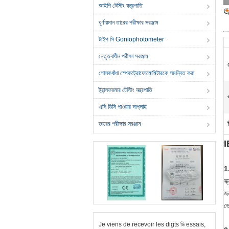
আইপি টেস্টিং যন্ত্রপাতি
ঘূর্ণায়মান তারের পরীক্ষার সরঞ্জাম
টাইপ সি Goniophotometer
নেতৃত্বাধীন পরীক্ষা সরঞ্জাম
র
গোলকধাঁধা স্পেকট্রোফোমোমিটারকে সমন্বিত করা
ট্রান্সফরমার টেস্টিং যন্ত্রপাতি
এসি ডিসি পাওয়ার সাপ্লাই
তারের পরীক্ষার সরঞ্জাম
I
1
স্
জন
ভো
Je viens de recevoir les digts ডি essais,