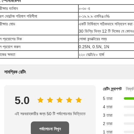
. স্পেসিফিকেশন
রীক্ষার বর্তমান
০-৩০ এ
্রপ ভোল্টেজ পরিমাপ পরিসীমা
০-১৯.৯.৯ এমভি±৩%
রীক্ষার মোড
একটি টার্মিনালে সঠিকভাবে সন্নিবেশ করা এ
30 ডিগ্রি ভিন্ন 12 টি দিকের যে কোনও 
ল প্রয়োগের দিক
সোজা কন্ডাক্টরের লম্ব
ল প্রয়োগ করুন
0.25N, 0.5N, 1N
াজের ক্ষমতা
২২০ ভোল্ট/৫০ হার্জ
সামগ্রিক রেটিং
রেটিং স্ন্যাপশট
নিম্ন
5.0
5 তারা
4 তারা
এই সরবরাহকারীর জন্য 50 টি পর্যালোচনার ভিত্তিতে
3 তারা
2 তারা
পর্যালোচনা লিখুন
1 তারা