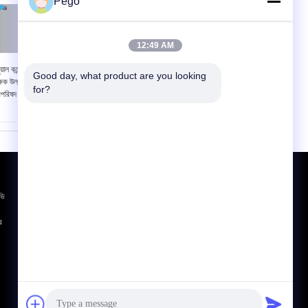
Pego
12:49 AM
নুয়াল কন্ট্রোল প্লাগ সকেট
প্লাগ পিন তাপমাত্রা বৃদ্ধি পরীক্ষা
Good day, what product are you looking 
্ষক উল্লম্ব শক্তি লোড
সরঞ্জাম 40 একটি নিয়মিত ডিজিটাল
for?
্রিপরিষদ UL1054 স্ট্যান্ডার্ড
প্রদর্শন
উদ্ধৃতির জন্য আবেদন
ভি
পাঠান
র
E-Mail
সাইটম্যাপ
|
মোবাইল সাইট