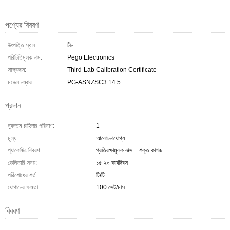
পণ্যের বিবরণ
উৎপত্তি স্থল:
চীন
পরিচিতিমুলক নাম:
Pego Electronics
সাক্ষ্যদান:
Third-Lab Calibration Certificate
মডেল নম্বার:
PG-ASNZSC3.14.5
প্রদান
ন্যূনতম চাহিদার পরিমাণ:
1
মূল্য:
আলোচনাযোগ্য
প্যাকেজিং বিবরণ:
প্রতিরক্ষামূলক বাক্স + শক্ত কাগজ
ডেলিভারি সময়:
১৫-২০ কার্যদিবস
পরিশোধের শর্ত:
টি/টি
যোগানের ক্ষমতা:
100 সেট/মাস
বিবরণ