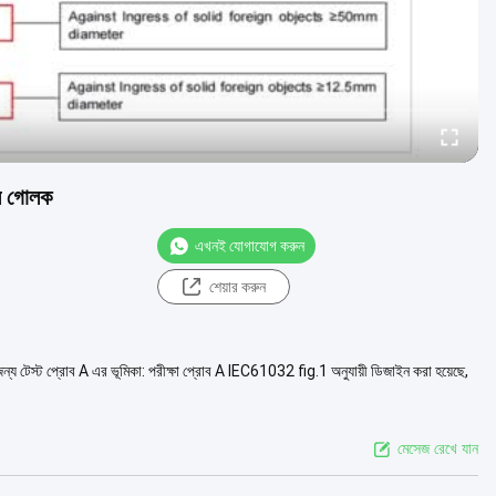
.মি গোলক
এখনই যোগাযোগ করুন
শেয়ার করুন
জন্য টেস্ট প্রোব A এর ভূমিকা: পরীক্ষা প্রোব A IEC61032 fig.1 অনুযায়ী ডিজাইন করা হয়েছে,
মেসেজ রেখে যান