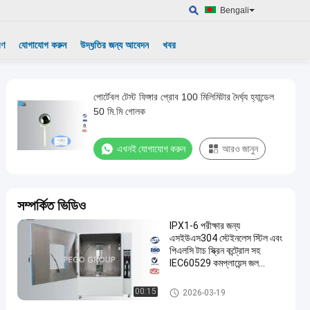
Bengali
রণ
যোগাযোগ করুন
উদ্ধৃতির জন্য আবেদন
খবর
পোর্টেবল টেস্ট ফিঙ্গার প্রোব 100 মিলিমিটার দৈর্ঘ্য হ্যান্ডেল
50 মি.মি গোলক
এখনই যোগাযোগ করুন
আরও জানুন
সম্পর্কিত ভিডিও
IPX1-6 পরীক্ষার জন্য
এসইউএস304 স্টেইনলেস স্টিল এবং
পিএলসি টাচ স্ক্রিন কন্ট্রোল সহ
IEC60529 কমপ্লায়েন্স জল
প্রতিরোধের পরীক্ষা চেম্বার
পরিবেশ টেস্ট যন্ত্রপাতি
00:15
2026-03-19