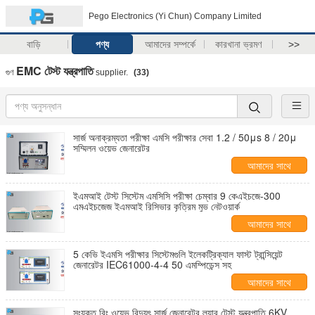
Pego Electronics (Yi Chun) Company Limited
বাড়ি
পণ্য
আমাদের সম্পর্কে
কারখানা ভ্রমণ
>>
EMC টেস্ট যন্ত্রপাতি
গুণ
supplier.
(33)
সার্জ অনাক্রম্যতা পরীক্ষা এমসি পরীক্ষার সেবা 1.2 / 50μs 8 / 20μ
সম্মিলন ওয়েভ জেনারেটর
আমাদের সাথে
যোগাযোগ করুন
ইএমআই টেস্ট সিস্টেম এমসিসি পরীক্ষা চেম্বার 9 কেএইচজে-300
এমএইচজেজ ইএমআই রিসিভার কৃত্রিম মুভ নেটওয়ার্ক
আমাদের সাথে
যোগাযোগ করুন
5 কেভি ইএমসি পরীক্ষার সিস্টেমগুলি ইলেকট্রিক্যাল ফাস্ট ট্রান্সিয়েন্ট
জেনারেটর IEC61000-4-4 50 এমম্পিডেন্স সহ
আমাদের সাথে
যোগাযোগ করুন
সংযুক্ত রিং ওয়েভ বিদ্যুৎ সার্জ জেনারেটর ল্যাব টেস্ট যন্ত্রপাতি 6KV